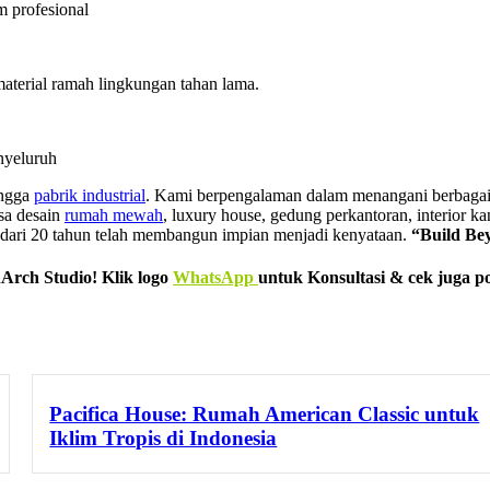
m profesional
material ramah lingkungan tahan lama.
nyeluruh
ingga
pabrik industrial
. Kami berpengalaman dalam menangani berbagai p
sa desain
rumah mewah
, luxury house, gedung perkantoran, interior kan
h dari 20 tahun telah membangun impian menjadi kenyataan.
“Build Be
rch Studio! Klik logo
WhatsApp
untuk Konsultasi & cek juga po
Pacifica House: Rumah American Classic untuk
Iklim Tropis di Indonesia