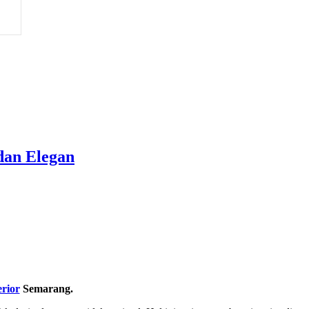
dan Elegan
erior
Semarang.