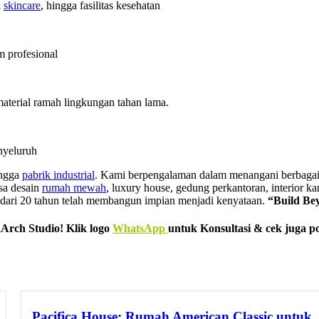
k
skincare
, hingga fasilitas kesehatan
m profesional
material ramah lingkungan tahan lama.
nyeluruh
ingga
pabrik industrial
. Kami berpengalaman dalam menangani berbagai p
sa desain
rumah mewah
, luxury house, gedung perkantoran, interior kan
h dari 20 tahun telah membangun impian menjadi kenyataan.
“Build Be
rch Studio! Klik logo
WhatsApp
untuk Konsultasi & cek juga po
Pacifica House: Rumah American Classic untuk