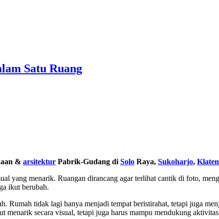
dalam Satu Ruang
anaan &
arsitektur
Pabrik-Gudang di
Solo
Raya,
Sukoharjo
,
Klaten
al yang menarik. Ruangan dirancang agar terlihat cantik di foto, mengi
ga ikut berubah.
. Rumah tidak lagi hanya menjadi tempat beristirahat, tetapi juga me
ntut menarik secara visual, tetapi juga harus mampu mendukung aktivita