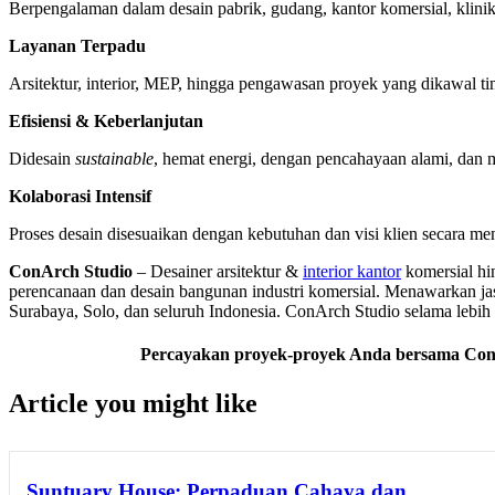
Berpengalaman dalam desain pabrik, gudang, kantor komersial, klini
Layanan Terpadu
Arsitektur, interior, MEP, hingga pengawasan proyek yang dikawal ti
Efisiensi & Keberlanjutan
Didesain
sustainable
, hemat energi, dengan pencahayaan alami, dan 
Kolaborasi Intensif
Proses desain disesuaikan dengan kebutuhan dan visi klien secara me
ConArch Studio
– Desainer arsitektur &
interior kantor
komersial h
perencanaan dan desain bangunan industri komersial. Menawarkan ja
Surabaya, Solo, dan seluruh Indonesia. ConArch Studio selama lebi
Percayakan proyek-proyek Anda bersama ConA
Article you might like
Suntuary House: Perpaduan Cahaya dan