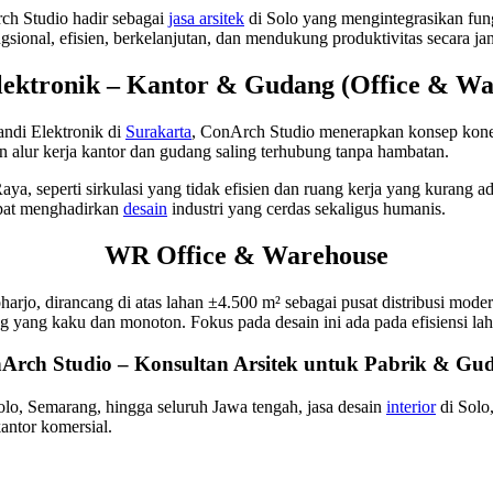
ch Studio hadir sebagai
jasa arsitek
di Solo yang mengintegrasikan fun
onal, efisien, berkelanjutan, dan mendukung produktivitas secara ja
lektronik – Kantor & Gudang (Office & Wa
andi Elektronik di
Surakarta
, ConArch Studio menerapkan konsep konekti
alur kerja kantor dan gudang saling terhubung tanpa hambatan.
a, seperti sirkulasi yang tidak efisien dan ruang kerja yang kurang a
dapat menghadirkan
desain
industri yang cerdas sekaligus humanis.
WR Office & Warehouse
rjo, dirancang di atas lahan ±4.500 m² sebagai pusat distribusi mode
ang yang kaku dan monoton. Fokus pada desain ini ada pada efisiensi l
Arch Studio – Konsultan Arsitek untuk Pabrik & Gu
Solo, Semarang, hingga seluruh Jawa tengah, jasa desain
interior
di Solo
antor komersial.