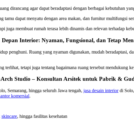
as. Ruang dirancang agar dapat beradaptasi dengan berbagai kebutuhan y
uang tamu dapat menyatu dengan area makan, dan furnitur multifungsi
tapi juga membuat rumah terasa lebih dinamis dan relevan terhadap ke
 Depan Interior: Nyaman, Fungsional, dan Tetap Me
idup penghuni. Ruang yang nyaman digunakan, mudah beradaptasi, dan 
ang terlihat, tetapi juga tentang bagaimana ruang tersebut mendukung
Arch Studio – Konsultan Arsitek untuk Pabrik & Gu
 Solo, Semarang, hingga seluruh Jawa tengah,
jasa desain interior
di Solo
antor komersial
.
k
skincare
, hingga fasilitas kesehatan