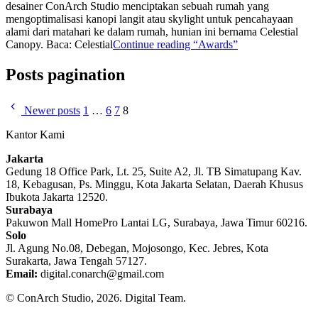
desainer ConArch Studio menciptakan sebuah rumah yang
mengoptimalisasi kanopi langit atau skylight untuk pencahayaan
alami dari matahari ke dalam rumah, hunian ini bernama Celestial
Canopy. Baca: Celestial
Continue reading
“Awards”
Posts pagination
Newer posts
1
…
6
7
8
Kantor Kami
Jakarta
Gedung 18 Office Park, Lt. 25, Suite A2, Jl. TB Simatupang Kav.
18, Kebagusan, Ps. Minggu, Kota Jakarta Selatan, Daerah Khusus
Ibukota Jakarta 12520.
Surabaya
Pakuwon Mall HomePro Lantai LG, Surabaya, Jawa Timur 60216.
Solo
Jl. Agung No.08, Debegan, Mojosongo, Kec. Jebres, Kota
Surakarta, Jawa Tengah 57127.
Email:
digital.conarch@gmail.com
© ConArch Studio, 2026. Digital Team.