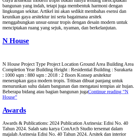
Gaya arsitektur modern tropis bukan hanya tentang menciptakan
bangunan yang indah, tetapi juga membentuk harmoni dengan
lingkungan sekitar. Artikel ini akan sedikit membahas esensi dan
keunikan gaya arsitektur ini serta bagaimana arsitek
menggabungkan unsur-unsur tropis dengan desain modern untuk
menciptakan ruang yang sejuk, nyaman, dan berkelanjutan.
N House
N House Project Type Project Location Ground Area Building Area
Completion Year Building Height : Residential Building : Surakarta
: 1000 sqm : 880 sqm : 2018 : 2 floors Konsep arsitektur
menerapkan gaya modern tropis. Tritisan dibuat panjang untuk
menurunkan suhu dalam bangunan dan mengatasi tempias air hujan.
Beberapa bidang atau bagian bangunan juga
Continue reading
“N
House”
Awards
Awards & Publications: 2024 Publication Asrinesia: Edisi No. 40
Tahun 2024. Salah satu karya ConArch Studio tersemat dalam
majalah Asrinesia Edisi No. 40 Tahun 2024. Arsitek dan interior