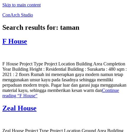
Skip to main content
ConArch Studio
Search results for:
taman
F House
F House Project Type Project Location Building Area Completion
Year Building Height : Residential Building : Surakarta : 480 sqm :
2021 : 2 floors Rumah ini menerapkan gaya modern namun tetap
menggunakan unsur kayu pada fasadnya sehingga memiliki
perpaduan modern tropis. Pagar luar dan garasi juga menggunakan
material kayu, sehingga memberikan kesan warm dan
Continue
reading
“F House”
Zeal House
Zeal House Project Type Project Location Ground Area Building