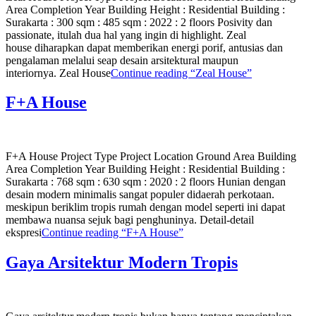
Area Completion Year Building Height : Residential Building :
Surakarta : 300 sqm : 485 sqm : 2022 : 2 floors Posivity dan
passionate, itulah dua hal yang ingin di highlight. Zeal
house diharapkan dapat memberikan energi porif, antusias dan
pengalaman melalui seap desain arsitektural maupun
interiornya. Zeal House
Continue reading
“Zeal House”
F+A House
F+A House Project Type Project Location Ground Area Building
Area Completion Year Building Height : Residential Building :
Surakarta : 768 sqm : 630 sqm : 2020 : 2 floors Hunian dengan
desain modern minimalis sangat populer didaerah perkotaan.
meskipun beriklim tropis rumah dengan model seperti ini dapat
membawa nuansa sejuk bagi penghuninya. Detail-detail
ekspresi
Continue reading
“F+A House”
Gaya Arsitektur Modern Tropis