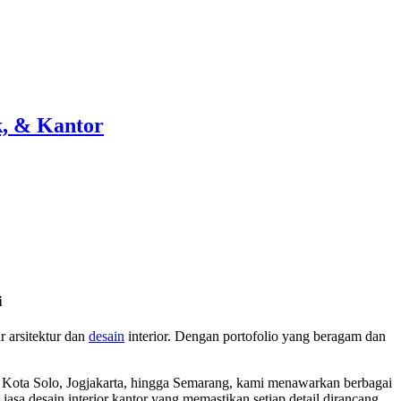
k, & Kantor
i
 arsitektur dan
desain
interior. Dengan portofolio yang beragam dan
tar Kota Solo, Jogjakarta, hingga Semarang, kami menawarkan berbagai
jasa desain interior kantor yang memastikan setiap detail dirancang