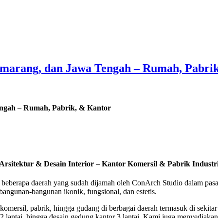
 Semarang, dan Jawa Tengah – Rumah, Pabri
Tengah – Rumah, Pabrik, & Kantor
Arsitektur &
Desain Interior –
Kantor Komersil & Pabrik Industr
h beberapa daerah yang sudah dijamah oleh ConArch Studio dalam pasar
 bangunan-bangunan ikonik, fungsional, dan estetis.
r komersil, pabrik, hingga gudang di berbagai daerah termasuk di seki
2 lantai, hingga desain gedung kantor 3 lantai. Kami juga menyediakan 