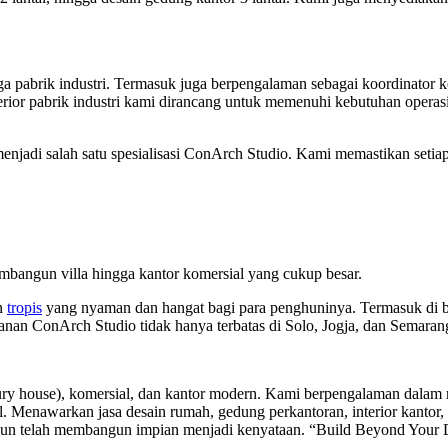
ingga pabrik industri. Termasuk juga berpengalaman sebagai koordinator
terior pabrik industri kami dirancang untuk memenuhi kebutuhan opera
 menjadi salah satu spesialisasi ConArch Studio. Kami memastikan setiap
mbangun villa hingga kantor komersial yang cukup besar.
n
tropis
yang nyaman dan hangat bagi para penghuninya. Termasuk di b
anan ConArch Studio tidak hanya terbatas di Solo, Jogja, dan Semaran
ury house), komersial, dan kantor modern. Kami berpengalaman dalam me
l.
Menawarkan jasa desain rumah, gedung perkantoran, interior kantor, des
tahun telah membangun impian menjadi kenyataan. “Build Beyond Your