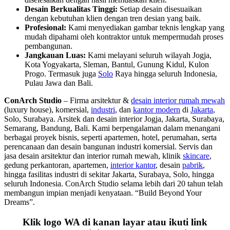
Desain Berkualitas Tinggi:
Setiap desain disesuaikan
dengan kebutuhan klien dengan tren desian yang baik.
Profesional:
Kami menyediakan gambar teknis lengkap yang
mudah dipahami oleh kontraktor untuk mempermudah proses
pembangunan.
Jangkauan Luas:
Kami melayani seluruh wilayah Jogja,
Kota Yogyakarta, Sleman, Bantul, Gunung Kidul, Kulon
Progo. Termasuk juga
Solo
Raya hingga seluruh Indonesia,
Pulau Jawa dan Bali.
ConArch Studio
– Firma arsitektur &
desain interior rumah mewah
(luxury house), komersial,
industri
, dan
kantor modern
di
Jakarta
,
Solo, Surabaya. Arsitek dan desain interior Jogja, Jakarta, Surabaya,
Semarang, Bandung, Bali. Kami berpengalaman dalam menangani
berbagai proyek bisnis, seperti apartemen, hotel, perumahan, serta
perencanaan dan desain bangunan industri komersial. Servis dan
jasa desain arsitektur dan interior rumah mewah, klinik
skincare
,
gedung perkantoran, apartemen,
interior kantor
, desain
pabrik
,
hingga fasilitas industri di sekitar Jakarta, Surabaya, Solo, hingga
seluruh Indonesia. ConArch Studio selama lebih dari 20 tahun telah
membangun impian menjadi kenyataan. “Build Beyond Your
Dreams”.
Klik logo WA di kanan layar atau ikuti link