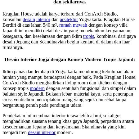
dan sekitarnya.
Kragilan House adalah karya terbaru dari ConArch Studio,
konsultan
desain
interior
dan
arsitektur
Yogyakarta. Kragilan House
Berdiri di atas lahan 540 m²,
rumah mewah
dengan konsep villa
Japandi ini memiliki detail desain yang menekankan kenyamanan,
kesegaran, dan keselarasan dengan iklim
tropis
, kombinasi dari gaya
desain Jepang dan Scandinavian begitu kentara di dalam dan luar
rumahnya.
Desain Interior Jogja dengan Konsep Modern Tropis Japandi
Iklim panas dan lembap di Yogyakarta mendorong kebutuhan akan
hunian yang mampu beradaptasi dengan baik. Pada Kragilan House,
ConArch Studio menghadirkan living room dan kitchen dengan
konsep tropis
modern
dengan sentuhan fungsional dan simpel dalam
balutan style Japandi. Bukaan lebar, material kayu, serta penerapan
cross ventilation menciptakan ruang yang sejuk dan sehat tanpa
bergantung penuh pada pendingin udara.
Pendekatan ini membuat interior terasa lebih alami, sekaligus
menghadirkan suasana tenang khas gaya Japandi, perpaduan antara
kesederhanaan Jepang dan kenyamanan Skandinavia yang kini
menjadi tren
desain interior
modern.