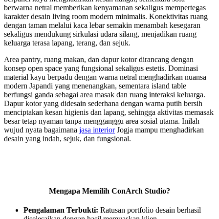
berwarna netral memberikan kenyamanan sekaligus mempertegas
karakter desain living room modern minimalis. Konektivitas ruang
dengan taman melalui kaca lebar semakin menambah kesegaran
sekaligus mendukung sirkulasi udara silang, menjadikan ruang
keluarga terasa lapang, terang, dan sejuk.
Area pantry, ruang makan, dan dapur kotor dirancang dengan
konsep open space yang fungsional sekaligus estetis. Dominasi
material kayu berpadu dengan warna netral menghadirkan nuansa
modern Japandi yang menenangkan, sementara island table
berfungsi ganda sebagai area masak dan ruang interaksi keluarga.
Dapur kotor yang didesain sederhana dengan warna putih bersih
menciptakan kesan higienis dan lapang, sehingga aktivitas memasak
besar tetap nyaman tanpa mengganggu area sosial utama. Inilah
wujud nyata bagaimana
jasa interior
Jogja mampu menghadirkan
desain yang indah, sejuk, dan fungsional.
Mengapa Memilih ConArch Studio?
Pengalaman Terbukti:
Ratusan portfolio desain berhasil
diselesaikan dengan hasil memuaskan klien.