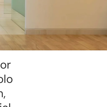
ior
olo
,