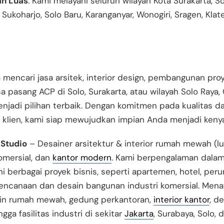
n Luas
: Kami melayani seluruh wilayah Kota Surakarta, So
Sukoharjo, Solo Baru, Karanganyar, Wonogiri, Sragen, Klat
 mencari jasa arsitek, interior design, pembangunan proy
sa pasang ACP di Solo, Surakarta, atau wilayah Solo Raya
njadi pilihan terbaik. Dengan komitmen pada kualitas d
 klien, kami siap mewujudkan impian Anda menjadi keny
Studio
– Desainer arsitektur & interior rumah mewah (l
omersial, dan
kantor modern
. Kami berpengalaman dala
 berbagai proyek bisnis, seperti apartemen, hotel, per
encanaan dan desain bangunan industri komersial.
Mena
ain rumah mewah, gedung perkantoran,
interior kantor
, d
ngga fasilitas industri di sekitar
Jakarta
, Surabaya, Solo, 