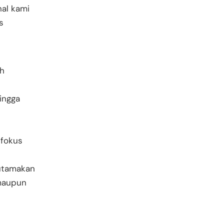
nal kami
s
ah
hingga
 fokus
utamakan
 maupun