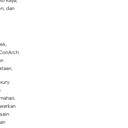
lo Raya,
en, dan
ek,
, ConArch
an
ataan.
uxury
m
umahan,
warkan
esain
dan