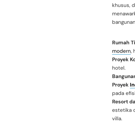
khusus, d
menawarka
bangunan,
Rumah Ti
modern
,
Proyek K
hotel.
Bangunan
Proyek
In
pada efis
Resort d
estetika
villa.