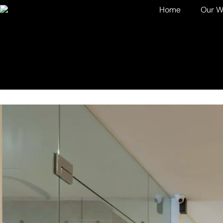
Home
Our W