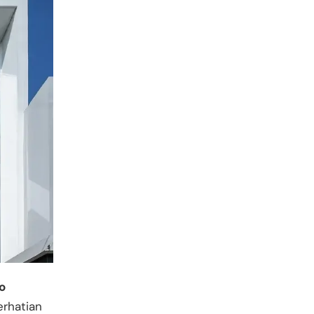
o
rhatian