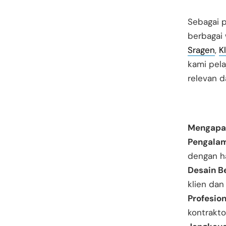
Sebagai p
berbagai 
Sragen
,
K
kami pel
relevan d
Mengapa 
Pengalam
dengan h
Desain Be
klien dan 
Profesion
kontrakt