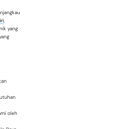
enjangkau
ri
,
unik yang
yang
kan
butuhan
mi oleh