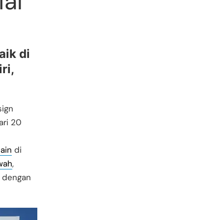
ial
aik di
ri,
ign
ari 20
ain
di
wah
,
n dengan