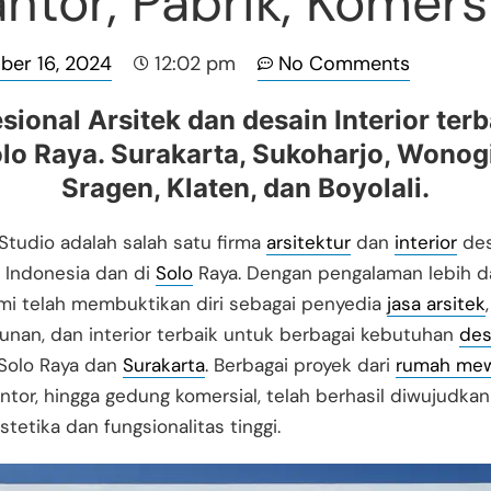
ntor, Pabrik, Komers
er 16, 2024
No Comments
12:02 pm
sional Arsitek dan desain Interior terb
lo Raya. Surakarta, Sukoharjo, Wonogi
Sragen, Klaten, dan Boyolali.
tudio adalah salah satu firma
arsitektur
dan
interior
des
i Indonesia dan di
Solo
Raya. Dengan pengalaman lebih d
mi telah membuktikan diri sebagai penyedia
jasa arsitek
,
nan, dan interior terbaik untuk berbagai kebutuhan
des
Solo Raya dan
Surakarta
. Berbagai proyek dari
rumah me
antor, hingga gedung komersial, telah berhasil diwujudka
stetika dan fungsionalitas tinggi.