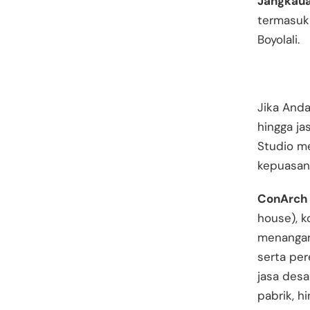
Jangkaua
termasuk 
Boyolali.
Jika Anda
hingga ja
Studio me
kepuasan
ConArch 
house), k
menangani
serta per
jasa des
pabrik, hi