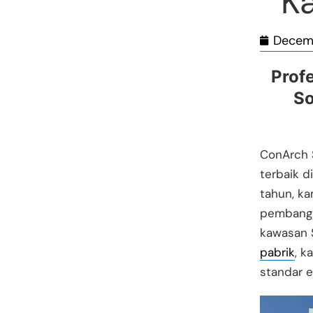
Ka
Decemb
Profe
So
ConArch S
terbaik d
tahun, ka
pembangu
kawasan 
pabrik
, k
standar e