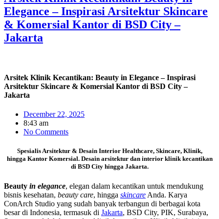
Elegance – Inspirasi Arsitektur Skincare
& Komersial Kantor di BSD City –
Jakarta
Arsitek Klinik Kecantikan: Beauty in Elegance – Inspirasi
Arsitektur Skincare & Komersial Kantor di BSD City –
Jakarta
December 22, 2025
8:43 am
No Comments
Spesialis Arsitektur & Desain Interior Healthcare, Skincare, Klinik,
hingga
Kantor Komersial
. Desain arsitektur dan interior klinik kecantikan
di BSD City hingga Jakarta.
Beauty
in elegance
, elegan dalam kecantikan untuk mendukung
bisnis kesehatan,
beauty care
, hingga
skincare
Anda. Karya
ConArch Studio yang sudah banyak terbangun di berbagai kota
besar di Indonesia, termasuk di
Jakarta
, BSD City, PIK, Surabaya,