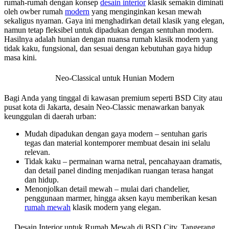
rumah-rumah dengan konsep
desain interior
klasik semakin diminati
oleh owber rumah
modern
yang menginginkan kesan mewah
sekaligus nyaman. Gaya ini menghadirkan detail klasik yang elegan,
namun tetap fleksibel untuk dipadukan dengan sentuhan modern.
Hasilnya adalah hunian dengan nuansa rumah klasik modern yang
tidak kaku, fungsional, dan sesuai dengan kebutuhan gaya hidup
masa kini.
Neo-Classical untuk Hunian Modern
Bagi Anda yang tinggal di kawasan premium seperti BSD City atau
pusat kota di Jakarta, desain Neo-Classic menawarkan banyak
keunggulan di daerah urban:
Mudah dipadukan dengan gaya modern – sentuhan garis
tegas dan material kontemporer membuat desain ini selalu
relevan.
Tidak kaku – permainan warna netral, pencahayaan dramatis,
dan detail panel dinding menjadikan ruangan terasa hangat
dan hidup.
Menonjolkan detail mewah – mulai dari chandelier,
penggunaan marmer, hingga aksen kayu memberikan kesan
rumah mewah
klasik modern yang elegan.
Desain Interior untuk Rumah Mewah di BSD City, Tangerang