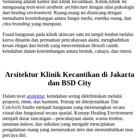
Semarang adalah kantor dan klinik kecantikan. Klinik-klinik ini
mengusung teori-teori
aesthetic architecture
dengan nilai psikologis
dari
healing environment
. Ruang-ruang ini dirancang dengan
memahami keseimbangan antara fungsi medis, estetika ruang, dan
citra
branding
yang mumpuni.
Fasad bangunan pada klinik skincare satu ini tampil lembut melalui
kurva dinamis dan permainan pencahayaan alami, menghadirkan
kesan elegan dan bersih yang mencerminkan filosofi cantik:
keindahan dalam keseimbangan antara bentuk, cahaya, dan emosi.
Arsitektur Klinik Kecantikan di Jakarta
dan BSD City
Dalam teori
arsitektur
, keindahan sering didefinisikan melalui
proporsi, ritme, dan harmoni. Prinsip ini diterjemahkan Tim
ConArch Studio menjadi bangunan yang menenangkan secara
visual dan fungsional secara spasial. Konsep Healing Environment
menjadi dasar rancangan—pencahayaan alami, warna lembut,
tanaman indoor, dan sirkulasi yang mengalir menciptakan
pengalaman ruang yang menurunkan stres dan menumbuhkan rasa
percaya diri.