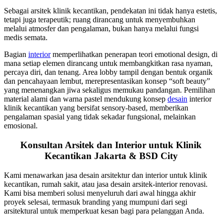
Sebagai arsitek klinik kecantikan, pendekatan ini tidak hanya estetis,
tetapi juga terapeutik; ruang dirancang untuk menyembuhkan
melalui atmosfer dan pengalaman, bukan hanya melalui fungsi
medis semata.
Bagian
interior
memperlihatkan penerapan teori emotional design, di
mana setiap elemen dirancang untuk membangkitkan rasa nyaman,
percaya diri, dan tenang. Area lobby tampil dengan bentuk organik
dan pencahayaan lembut, merepresentasikan konsep “soft beauty”
yang menenangkan jiwa sekaligus memukau pandangan. Pemilihan
material alami dan warna pastel mendukung konsep
desain
interior
klinik kecantikan yang bersifat sensory-based, memberikan
pengalaman spasial yang tidak sekadar fungsional, melainkan
emosional.
Konsultan Arsitek dan Interior untuk Klinik
Kecantikan Jakarta & BSD City
Kami menawarkan
jasa desain arsitektur dan interior untuk klinik
kecantikan, rumah sakit,
atau
jasa desain arsitek-interior renovasi.
K
ami bisa memberi solusi menyeluruh dari awal hingga akhir
proyek selesai, termasuk branding yang mumpuni dari segi
arsitektural untuk memperkuat kesan bagi para pelanggan Anda.