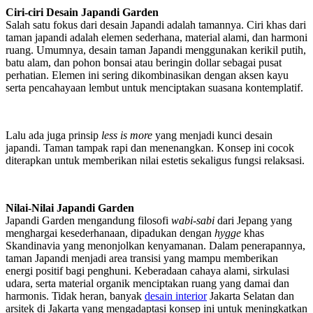
Ciri-ciri Desain Japandi Garden
Salah satu fokus dari desain Japandi adalah tamannya. Ciri khas dari
taman japandi adalah elemen sederhana, material alami, dan harmoni
ruang. Umumnya, desain taman Japandi menggunakan kerikil putih,
batu alam, dan pohon bonsai atau beringin dollar sebagai pusat
perhatian. Elemen ini sering dikombinasikan dengan aksen kayu
serta pencahayaan lembut untuk menciptakan suasana kontemplatif.
Lalu ada juga prinsip
less is more
yang menjadi kunci desain
japandi. Taman tampak rapi dan menenangkan. Konsep ini cocok
diterapkan untuk memberikan nilai estetis sekaligus fungsi relaksasi.
Nilai-Nilai Japandi Garden
Japandi Garden mengandung filosofi
wabi-sabi
dari Jepang yang
menghargai kesederhanaan, dipadukan dengan
hygge
khas
Skandinavia yang menonjolkan kenyamanan. Dalam penerapannya,
taman Japandi menjadi area transisi yang mampu memberikan
energi positif bagi penghuni. Keberadaan cahaya alami, sirkulasi
udara, serta material organik menciptakan ruang yang damai dan
harmonis. Tidak heran, banyak
desain interior
Jakarta Selatan dan
arsitek di Jakarta yang mengadaptasi konsep ini untuk meningkatkan