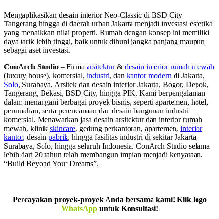
Mengaplikasikan desain interior Neo-Classic di BSD City
Tangerang hingga di daerah urban Jakarta menjadi investasi estetika
yang menaikkan nilai properti. Rumah dengan konsep ini memiliki
daya tarik lebih tinggi, baik untuk dihuni jangka panjang maupun
sebagai aset investasi.
ConArch Studio
– Firma
arsitektur
&
desain interior rumah mewah
(luxury house), komersial,
industri
, dan
kantor modern
di Jakarta,
Solo
, Surabaya. Arsitek dan desain interior Jakarta, Bogor, Depok,
Tangerang, Bekasi, BSD City, hingga PIK. Kami berpengalaman
dalam menangani berbagai proyek bisnis, seperti apartemen, hotel,
perumahan, serta perencanaan dan desain bangunan industri
komersial. Menawarkan jasa desain arsitektur dan interior rumah
mewah, klinik
skincare
, gedung perkantoran, apartemen,
interior
kantor
, desain
pabrik
, hingga fasilitas industri di sekitar Jakarta,
Surabaya, Solo, hingga seluruh Indonesia. ConArch Studio selama
lebih dari 20 tahun telah membangun impian menjadi kenyataan.
“Build Beyond Your Dreams”.
Percayakan proyek-proyek Anda bersama kami! Klik logo
WhatsApp
untuk Konsultasi!