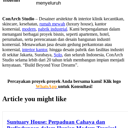
Intensif
menyeluruh
ConArch Studio
– Desainer arsitektur & interior klinik kecantikan,
skincare, kesehatan,
rumah mewah
(luxury house), kantor
komersial,
modern
,
pabrik industrial
. Kami berpengalaman dalam
menangani berbagai proyek bisnis, seperti apartemen, hotel,
perumahan, serta perencanaan dan desain bangunan industri
komersial. Menawarkan jasa desain gedung perkantoran atau
komersial,
interior kantor
, hingga desain pabrik dan fasilitas industri
di sekitar Jakarta, Surabaya,
Solo
, dan seluruh Indonesia, ConArch
Studio selama lebih dari 20 tahun telah membangun impian menjadi
kenyataan. “Build Beyond Your Dreams”.
arsitekjakarta,arsitekkecantikan,arsitekskincare,arsitekkantor,arsitekko
Percayakan proyek-proyek Anda bersama kami! Klik logo
WhatsApp
untuk Konsultasi!
Article you might like
Suntuary House: Perpaduan Cahaya dan