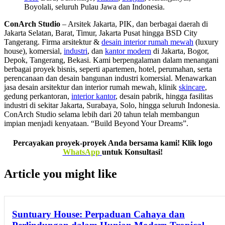
Boyolali, seluruh Pulau Jawa dan Indonesia.
ConArch Studio
– Arsitek Jakarta, PIK, dan berbagai daerah di
Jakarta Selatan, Barat, Timur, Jakarta Pusat hingga BSD City
Tangerang. Firma arsitektur &
desain interior rumah mewah
(luxury
house), komersial,
industri
, dan
kantor modern
di Jakarta, Bogor,
Depok, Tangerang, Bekasi. Kami berpengalaman dalam menangani
berbagai proyek bisnis, seperti apartemen, hotel, perumahan, serta
perencanaan dan desain bangunan industri komersial. Menawarkan
jasa desain arsitektur dan interior rumah mewah, klinik
skincare
,
gedung perkantoran,
interior kantor
, desain pabrik, hingga fasilitas
industri di sekitar Jakarta, Surabaya, Solo, hingga seluruh Indonesia.
ConArch Studio selama lebih dari 20 tahun telah membangun
impian menjadi kenyataan. “Build Beyond Your Dreams”.
Percayakan proyek-proyek Anda bersama kami! Klik logo
WhatsApp
untuk Konsultasi!
Article you might like
Suntuary House: Perpaduan Cahaya dan