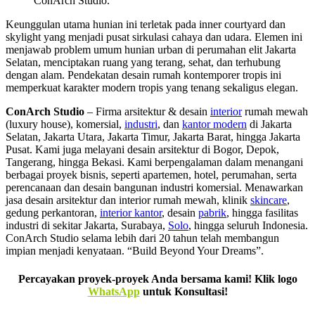
ConArch Studio.
Keunggulan utama hunian ini terletak pada inner courtyard dan
skylight yang menjadi pusat sirkulasi cahaya dan udara. Elemen ini
menjawab problem umum hunian urban di perumahan elit Jakarta
Selatan, menciptakan ruang yang terang, sehat, dan terhubung
dengan alam. Pendekatan desain rumah kontemporer tropis ini
memperkuat karakter modern tropis yang tenang sekaligus elegan.
ConArch Studio
– Firma arsitektur & desain
interior
rumah mewah
(luxury house), komersial,
industri
, dan
kantor modern
di Jakarta
Selatan, Jakarta Utara, Jakarta Timur, Jakarta Barat, hingga Jakarta
Pusat. Kami juga melayani desain arsitektur di Bogor, Depok,
Tangerang, hingga Bekasi. Kami berpengalaman dalam menangani
berbagai proyek bisnis, seperti apartemen, hotel, perumahan, serta
perencanaan dan desain bangunan industri komersial. Menawarkan
jasa desain arsitektur dan interior rumah mewah, klinik
skincare
,
gedung perkantoran,
interior kantor
, desain
pabrik
, hingga fasilitas
industri di sekitar Jakarta, Surabaya,
Solo
, hingga seluruh Indonesia.
ConArch Studio selama lebih dari 20 tahun telah membangun
impian menjadi kenyataan. “Build Beyond Your Dreams”.
Percayakan proyek-proyek Anda bersama kami! Klik logo
WhatsApp
untuk Konsultasi!