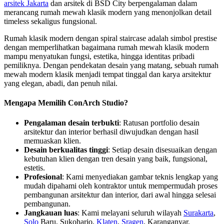
arsitek Jakarta
dan arsitek di BSD City berpengalaman dalam
merancang rumah mewah klasik modern yang menonjolkan detail
timeless sekaligus fungsional.
Rumah klasik modern dengan spiral staircase adalah simbol prestise
dengan memperlihatkan bagaimana rumah mewah klasik modern
mampu menyatukan fungsi, estetika, hingga identitas pribadi
pemiliknya. Dengan pendekatan desain yang matang, sebuah rumah
mewah modern klasik menjadi tempat tinggal dan karya arsitektur
yang elegan, abadi, dan penuh nilai.
Mengapa Memilih ConArch Studio?
Pengalaman desain terbukti
: Ratusan portfolio desain
arsitektur dan interior berhasil diwujudkan dengan hasil
memuaskan klien.
Desain berkualitas tinggi
: Setiap desain disesuaikan dengan
kebutuhan klien dengan tren desain yang baik, fungsional,
estetis.
Profesional
: Kami menyediakan gambar teknis lengkap yang
mudah dipahami oleh kontraktor untuk mempermudah proses
pembangunan arsitektur dan interior, dari awal hingga selesai
pembangunan.
Jangkauan luas
: Kami melayani seluruh wilayah
Surakarta
,
Solo
Baru, Sukoharjo,
Klaten
,
Sragen
, Karanganyar,