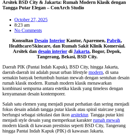
Arsitek BSD City & Jakarta: Rumah Modern Klasik dengan
Tangga Putar Elegan – ConArch Studio
October 27, 2025
8:23 am
No Comments
Konsultan
Desain
Interior
Kantor, Aparemen,
Pabrik
,
Healthcare/Skincare, dan Rumah Sakit Klinik Komersial.
Arsitek dan
desain interior
di
Jakarta
, Bogor, Depok,
Tangerang, Bekasi, BSD City.
Daerah PIK (Pantai Indah Kapuk), BSD City, hingga Jakarta,
daerah-daerah ini adalah pusat urban lifestyle
modern
, di sana
semakin banyak bertumbuh hunian mewah dengan sentuhan desain
rumah klasik modern. Rumah modern klasik menawarkan
kombinasi sempurna antara estetika klasik yang timeless dengan
kenyamanan desain kontemporer.
Salah satu elemen yang menjadi pusat perhatian dan sering menjadi
fokus desain adalah tangga putar klasik atau spiral staircase yang
berfungsi sebagai sirkulasi dan ikon
arsitektur
. Tangga putar kini
menjadi style desain yang memperkuat karakter
rumah mewah
modern klasik di kawasan prestisius seperti BSD City, Tangerang
hingga Pantai Indah Kapuk (PIK) di kawasan Jakarta.