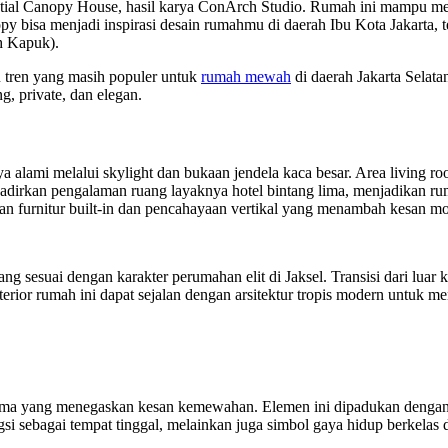
estial Canopy House, hasil karya ConArch Studio. Rumah ini mampu 
y bisa menjadi inspirasi desain rumahmu di daerah Ibu Kota Jakarta, te
ah Kapuk).
u tren yang masih populer untuk
rumah mewah
di daerah Jakarta Selat
, private, dan elegan.
 alami melalui skylight dan bukaan jendela kaca besar. Area living r
irkan pengalaman ruang layaknya hotel bintang lima, menjadikan rum
engan furnitur built-in dan pencahayaan vertikal yang menambah kesan m
g sesuai dengan karakter perumahan elit di Jaksel. Transisi dari luar
ior rumah ini dapat sejalan dengan arsitektur tropis modern untuk m
utama yang menegaskan kesan kemewahan. Elemen ini dipadukan dengan f
i sebagai tempat tinggal, melainkan juga simbol gaya hidup berkelas di