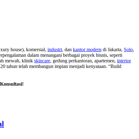
uxury house), komersial,
industri
, dan
kantor modern
di Jakarta,
Solo
,
erpengalaman dalam menangani berbagai proyek bisnis, seperti
mah mewah, klinik
skincare
, gedung perkantoran, apartemen,
interior
dari 20 tahun telah membangun impian menjadi kenyataan. “Build
Konsultasi!
al