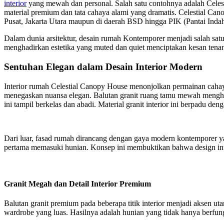
interior
yang mewah dan personal. Salah satu contohnya adalah Cel
material premium dan tata cahaya alami yang dramatis. Celestial Canop
Pusat, Jakarta Utara maupun di daerah BSD hingga PIK (Pantai Ind
Dalam dunia arsitektur, desain rumah Kontemporer menjadi salah sat
menghadirkan estetika yang muted dan quiet menciptakan kesan tenang
Sentuhan Elegan dalam Desain Interior Modern
Interior rumah Celestial Canopy House menonjolkan permainan cahaya
menegaskan nuansa elegan. Balutan granit ruang tamu mewah menghad
ini tampil berkelas dan abadi. Material granit interior ini berpadu d
Dari luar, fasad rumah dirancang dengan gaya modern kontemporer yan
pertama memasuki hunian. Konsep ini membuktikan bahwa design inter
Granit Megah dan Detail Interior Premium
Balutan granit premium pada beberapa titik interior menjadi aksen 
wardrobe yang luas. Hasilnya adalah hunian yang tidak hanya berfungs