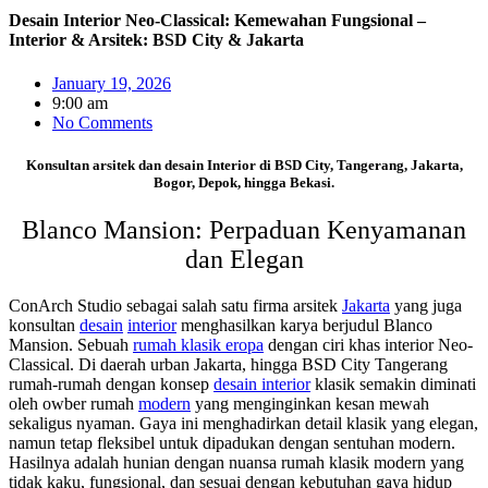
Desain Interior Neo-Classical: Kemewahan Fungsional –
Interior & Arsitek: BSD City & Jakarta
January 19, 2026
9:00 am
No Comments
Konsultan arsitek dan desain Interior di BSD City, Tangerang, Jakarta,
Bogor, Depok, hingga Bekasi.
Blanco Mansion: Perpaduan Kenyamanan
dan Elegan
ConArch Studio sebagai salah satu firma arsitek
Jakarta
yang juga
konsultan
desain
interior
menghasilkan karya berjudul Blanco
Mansion. Sebuah
rumah klasik eropa
dengan ciri khas interior Neo-
Classical. Di daerah urban Jakarta, hingga BSD City Tangerang
rumah-rumah dengan konsep
desain interior
klasik semakin diminati
oleh owber rumah
modern
yang menginginkan kesan mewah
sekaligus nyaman. Gaya ini menghadirkan detail klasik yang elegan,
namun tetap fleksibel untuk dipadukan dengan sentuhan modern.
Hasilnya adalah hunian dengan nuansa rumah klasik modern yang
tidak kaku, fungsional, dan sesuai dengan kebutuhan gaya hidup