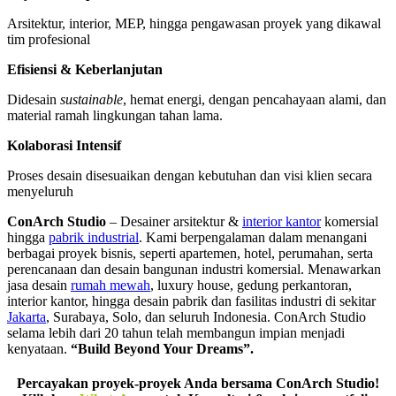
Arsitektur, interior, MEP, hingga pengawasan proyek yang dikawal
tim profesional
Efisiensi & Keberlanjutan
Didesain
sustainable
, hemat energi, dengan pencahayaan alami, dan
material ramah lingkungan tahan lama.
Kolaborasi Intensif
Proses desain disesuaikan dengan kebutuhan dan visi klien secara
menyeluruh
ConArch Studio
– Desainer arsitektur &
interior kantor
komersial
hingga
pabrik industrial
. Kami berpengalaman dalam menangani
berbagai proyek bisnis, seperti apartemen, hotel, perumahan, serta
perencanaan dan desain bangunan industri komersial. Menawarkan
jasa desain
rumah mewah
, luxury house, gedung perkantoran,
interior kantor, hingga desain pabrik dan fasilitas industri di sekitar
Jakarta
, Surabaya, Solo, dan seluruh Indonesia. ConArch Studio
selama lebih dari 20 tahun telah membangun impian menjadi
kenyataan.
“Build Beyond Your Dreams”.
Percayakan proyek-proyek Anda bersama ConArch Studio!