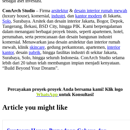
sebagai aset investasi.
ConArch Studio
– Firma
arsitektur
&
desain interior rumah mewah
(luxury house), komersial,
industri
, dan
kantor modern
di Jakarta,
Solo
, Surabaya. Arsitek dan desain interior Jakarta, Bogor, Depok,
Tangerang, Bekasi, BSD City, hingga PIK. Kami berpengalaman
dalam menangani berbagai proyek bisnis, seperti apartemen, hotel,
perumahan, serta perencanaan dan desain bangunan industri
komersial. Menawarkan jasa desain arsitektur dan interior rumah
mewah, klinik
skincare
, gedung perkantoran, apartemen,
interior
kantor
, desain
pabrik
, hingga fasilitas industri di sekitar Jakarta,
Surabaya, Solo, hingga seluruh Indonesia. ConArch Studio selama
lebih dari 20 tahun telah membangun impian menjadi kenyataan.
“Build Beyond Your Dreams”.
Percayakan proyek-proyek Anda bersama kami! Klik logo
WhatsApp
untuk Konsultasi!
Article you might like