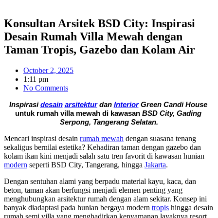
Konsultan Arsitek BSD City: Inspirasi
Desain Rumah Villa Mewah dengan
Taman Tropis, Gazebo dan Kolam Air
October 2, 2025
1:11 pm
No Comments
Inspirasi 
desain
arsitektur
 dan 
Interior
 Green Candi House 
untuk rumah villa mewah di kawasan 
BSD City, Gading 
Serpong, Tangerang Selatan.
Mencari inspirasi desain
rumah mewah
dengan suasana tenang
sekaligus bernilai estetika? Kehadiran taman dengan gazebo dan
kolam ikan kini menjadi salah satu tren favorit di kawasan hunian
modern
seperti BSD City, Tangerang, hingga
Jakarta
.
Dengan sentuhan alami yang berpadu material kayu, kaca, dan
beton, taman akan berfungsi menjadi elemen penting yang
menghubungkan arsitektur rumah dengan alam sekitar. Konsep ini
banyak diadaptasi pada hunian bergaya modern
tropis
hingga desain
rumah semi villa yang menghadirkan kenyamanan layaknya resort