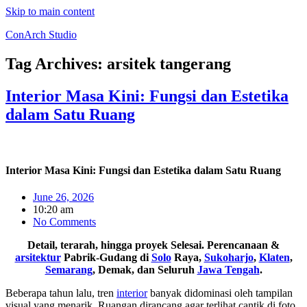
Skip to main content
ConArch Studio
Tag Archives:
arsitek tangerang
Interior Masa Kini: Fungsi dan Estetika
dalam Satu Ruang
Interior Masa Kini: Fungsi dan Estetika dalam Satu Ruang
June 26, 2026
10:20 am
No Comments
Detail, terarah, hingga proyek Selesai. Perencanaan &
arsitektur
Pabrik-Gudang di
Solo
Raya,
Sukoharjo
,
Klaten
,
Semarang
, Demak, dan Seluruh
Jawa Tengah
.
Beberapa tahun lalu, tren
interior
banyak didominasi oleh tampilan
visual yang menarik. Ruangan dirancang agar terlihat cantik di foto,