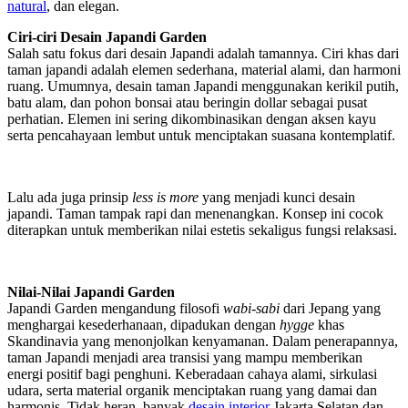
natural
, dan elegan.
Ciri-ciri Desain Japandi Garden
Salah satu fokus dari desain Japandi adalah tamannya. Ciri khas dari
taman japandi adalah elemen sederhana, material alami, dan harmoni
ruang. Umumnya, desain taman Japandi menggunakan kerikil putih,
batu alam, dan pohon bonsai atau beringin dollar sebagai pusat
perhatian. Elemen ini sering dikombinasikan dengan aksen kayu
serta pencahayaan lembut untuk menciptakan suasana kontemplatif.
Lalu ada juga prinsip
less is more
yang menjadi kunci desain
japandi. Taman tampak rapi dan menenangkan. Konsep ini cocok
diterapkan untuk memberikan nilai estetis sekaligus fungsi relaksasi.
Nilai-Nilai Japandi Garden
Japandi Garden mengandung filosofi
wabi-sabi
dari Jepang yang
menghargai kesederhanaan, dipadukan dengan
hygge
khas
Skandinavia yang menonjolkan kenyamanan. Dalam penerapannya,
taman Japandi menjadi area transisi yang mampu memberikan
energi positif bagi penghuni. Keberadaan cahaya alami, sirkulasi
udara, serta material organik menciptakan ruang yang damai dan
harmonis. Tidak heran, banyak
desain interior
Jakarta Selatan dan