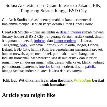
Solusi Arsitektur dan Desain Interior di Jakarta, PIK,
Tangerang Selatan hingga BSD City
ConArch Studio berhasil menerjemahkan karakter owner dan
impiannya menjadi sebuah karya desain Green Candi House.
ConArch Studio
– firma arsitektur &
desain interior
rumah mewah
(luxury house) di BSD City Tangerang Selatan, arsitek untuk desain
bangunan komersial,
industri
, dan
kantor modern
di Jakarta,
Tangerang,
Solo
, Surabaya. Termasuk di Jakarta, Bogor, Depok,
Bekasi, BSD City, hingga PIK. Berpengalaman menangani proyek
hunian mewah, apartemen, hotel, perumahan, serta bangunan
industri komersial. Menawarkan jasa desain arsitek dan interior
rumah mewah, desain rumah villa, desain villa kayu, klinik, gedung
perkantoran, apartemen,
interior kantor
modern, desain
pabrik
,
hingga fasilitas industri di area Jakarta dan sekitarnya.
Klik logo WA di kanan layar atau ikuti link
WhatsApp
berikut
untuk konsultasi!
Article you might like