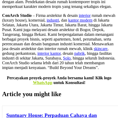
dengan alam. Pendekatan desain rumah kontemporer tropis ini
memperkuat karakter modern tropis yang tenang sekaligus elegan.
ConArch Studio
– Firma arsitektur & desain
interior
rumah mewah
(luxury house), komersial,
industri
, dan
kantor modern
di Jakarta
Selatan, Jakarta Utara, Jakarta Timur, Jakarta Barat, hingga Jakarta
Pusat. Kami juga melayani desain arsitektur di Bogor, Depok,
Tangerang, hingga Bekasi. Kami berpengalaman dalam menangani
berbagai proyek bisnis, seperti apartemen, hotel, perumahan, serta
perencanaan dan desain bangunan industri komersial. Menawarkan
jasa desain arsitektur dan interior rumah mewah, klinik
skincare
,
gedung perkantoran,
interior kantor
, desain
pabrik
, hingga fasilitas
industri di sekitar Jakarta, Surabaya,
Solo
, hingga seluruh Indonesia.
ConArch Studio selama lebih dari 20 tahun telah membangun
impian menjadi kenyataan. “Build Beyond Your Dreams”.
Percayakan proyek-proyek Anda bersama kami! Klik logo
WhatsApp
untuk Konsultasi!
Article you might like
Suntuary House: Perpaduan Cahaya dan