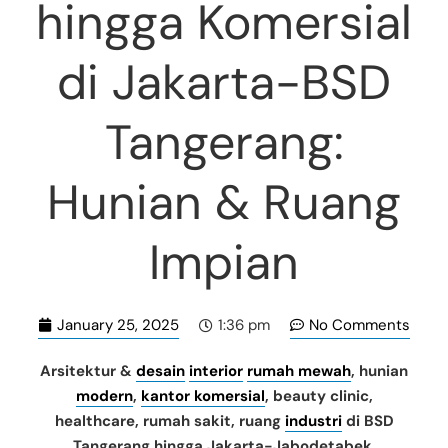
hingga Komersial
di Jakarta-BSD
Tangerang:
Hunian & Ruang
Impian
January 25, 2025
No Comments
1:36 pm
Arsitektur &
desain
interior
rumah mewah
, hunian
modern
,
kantor komersial
, beauty clinic,
healthcare, rumah sakit, ruang
industri
di BSD
Tangerang hingga Jakarta-Jabodetabek.