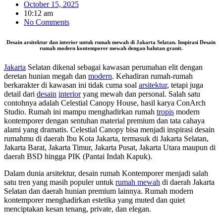
October 15, 2025
10:12 am
No Comments
Desain arsitektur dan interior untuk rumah mewah di Jakarta Selatan. Inspirasi Desain
rumah modern kontemporer mewah dengan balutan granit.
Jakarta
Selatan dikenal sebagai kawasan perumahan elit dengan
deretan hunian megah dan
modern
. Kehadiran rumah-rumah
berkarakter di kawasan ini tidak cuma soal
arsitektur
, tetapi juga
detail dari
desain
interior
yang mewah dan personal. Salah satu
contohnya adalah Celestial Canopy House, hasil karya ConArch
Studio. Rumah ini mampu menghadirkan rumah
tropis
modern
kontemporer dengan sentuhan material premium dan tata cahaya
alami yang dramatis. Celestial Canopy bisa menjadi inspirasi desain
rumahmu di daerah Ibu Kota Jakarta, termasuk di Jakarta Selatan,
Jakarta Barat, Jakarta Timur, Jakarta Pusat, Jakarta Utara maupun di
daerah BSD hingga PIK (Pantai Indah Kapuk).
Dalam dunia arsitektur, desain rumah Kontemporer menjadi salah
satu tren yang masih populer untuk
rumah mewah
di daerah Jakarta
Selatan dan daerah hunian premium lainnya. Rumah modern
kontemporer menghadirkan estetika yang muted dan quiet
menciptakan kesan tenang, private, dan elegan.