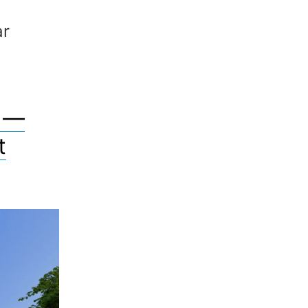
ar
k —
t