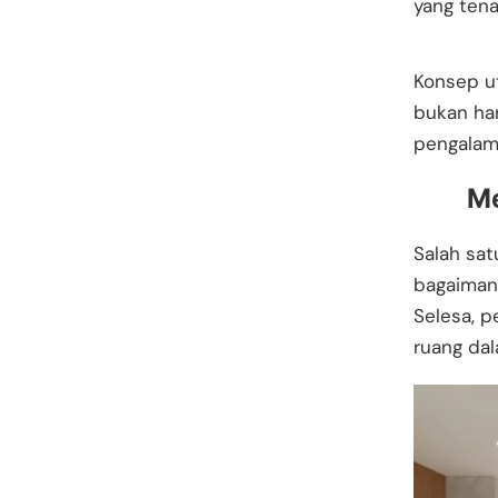
yang tena
Konsep ut
bukan ha
pengalama
Me
Salah sat
bagaimana
Selesa, 
ruang dal