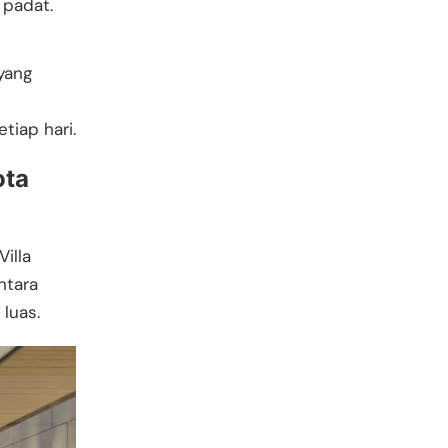
 padat.
yang
tiap hari.
ota
illa
ntara
luas.