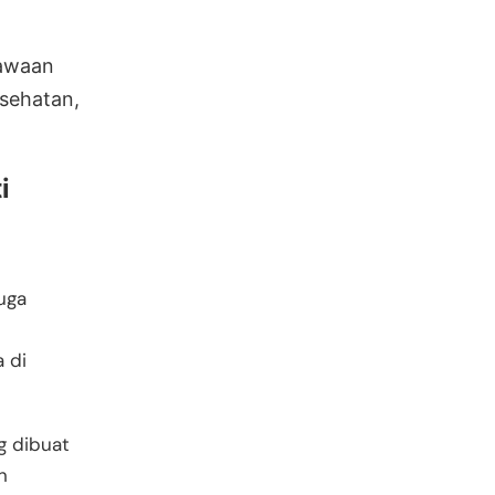
awaan
sehatan,
i
juga
 di
g dibuat
n