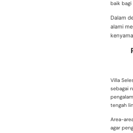
baik bagi
Dalam d
alami me
kenyaman
Villa Sel
sebagai 
pengalama
tengah li
Area-area
agar pen