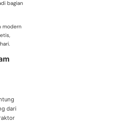
adi bagian
ah modern
tis,
ari.
lam
ntung
g dari
raktor