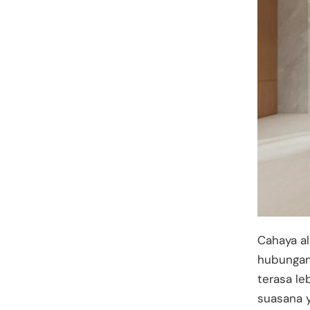
Cahaya a
hubungan
terasa l
suasana y