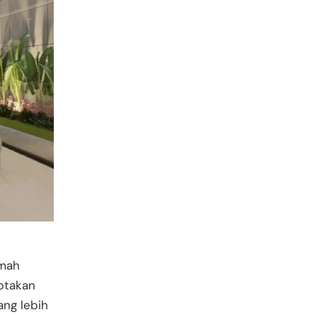
umah
ptakan
ang lebih