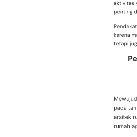
aktivitas
penting d
Pendekat
karena ma
tetapi ju
Pe
Mewujudk
pada tam
arsitek 
rumah ag