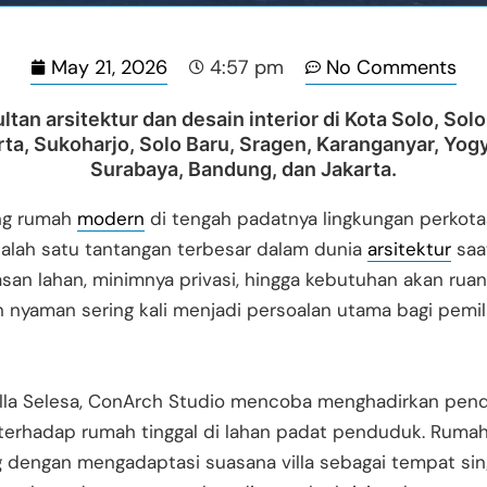
May 21, 2026
No Comments
4:57 pm
ltan arsitektur dan desain interior di Kota Solo, Solo
ta, Sukoharjo, Solo Baru, Sragen, Karanganyar, Yog
Surabaya, Bandung, dan Jakarta.
ng rumah
modern
di tengah padatnya lingkungan perkot
salah satu tantangan terbesar dalam dunia
arsitektur
saat
san lahan, minimnya privasi, hingga kebutuhan akan rua
 nyaman sering kali menjadi persoalan utama bagi pemi
Villa Selesa, ConArch Studio mencoba menghadirkan pen
terhadap rumah tinggal di lahan padat penduduk. Rumah 
g dengan mengadaptasi suasana villa sebagai tempat si