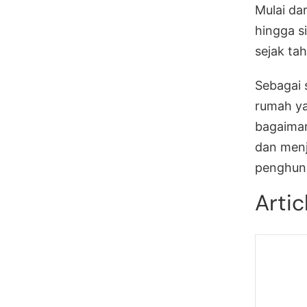
Mulai da
hingga s
sejak ta
Sebagai 
rumah ya
bagaima
dan menj
penghun
Artic