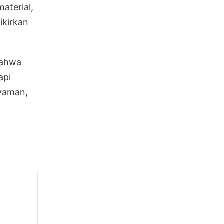
aterial,
ikirkan
bahwa
api
yaman,