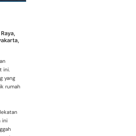
 Raya,
yakarta,
aan
 ini.
ng yang
lik rumah
dekatan
ini
nggah