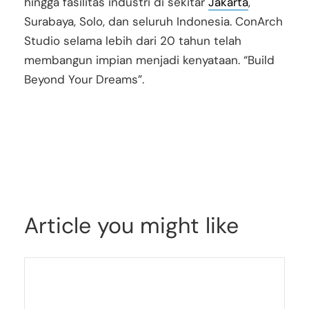
hingga fasilitas industri di sekitar
Jakarta
,
Surabaya, Solo, dan seluruh Indonesia. ConArch
Studio selama lebih dari 20 tahun telah
membangun impian menjadi kenyataan. “Build
Beyond Your Dreams”.
desaininteirorsolo, desaininteriorsolobaru,
desaininterior, desaininteriorrumahmewah,
interiorsolo, interiorsurakarta, jasainteriorsolo,
jasainteriorsolobaru, desaininteriorsukoharjo
Article you might like