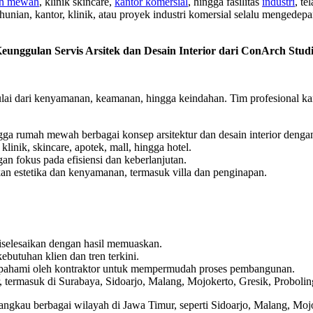
h mewah
, klinik skincare,
kantor komersial
, hingga fasilitas
industri
, te
ian, kantor, klinik, atau proyek industri komersial selalu mengedepa
eunggulan Servis Arsitek dan Desain Interior dari ConArch Stud
 dari kenyamanan, keamanan, hingga keindahan. Tim profesional kam
ngga rumah mewah berbagai konsep arsitektur dan desain interior denga
 klinik, skincare, apotek, mall, hingga hotel.
ngan fokus pada efisiensi dan keberlanjutan.
n estetika dan kenyamanan, termasuk villa dan penginapan.
 diselesaikan dengan hasil memuaskan.
ebutuhan klien dan tren terkini.
pahami oleh kontraktor untuk mempermudah proses pembangunan.
 termasuk di Surabaya, Sidoarjo, Malang, Mojokerto, Gresik, Probolin
njangkau berbagai wilayah di Jawa Timur, seperti Sidoarjo, Malang, Moj