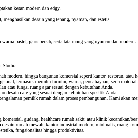
iptakan kesan modern dan edgy.
 menghasilkan desain yang tenang, nyaman, dan estetis.
 warna pastel, garis bersih, serta tata ruang yang nyaman dan modern.
h Studio.
mah modern, hingga bangunan komersial seperti kantor, restoran, atau ho
gsional, termasuk memilih furnitur, warna, pencahayaan, serta material.
lan atau fungsi ruang agar sesuai dengan kebutuhan Anda.
au desain cafe yang sesuai dengan kebutuhan spesifik Anda.
pengalaman pemilik rumah dalam proses pembangunan. Kami akan meng
g komersial, gudang, healthcare rumah sakit, atau klinik kecantikan/be
 desain rumah mewah, kantor industrial modern, minimalis, ruang kome
etika, fungsionalitas hingga produktivitas.