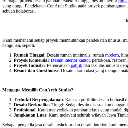
Berbagai proyek desain gambar arsitektur hingga desain interior
ruma
yang tinggi. Pendekatan ConArch Studio pada proyek pembangunan hun
sebuah kolaborasi.
K
Kami memahami setiap proyek membutuhkan pendekatan khusus, mulai
bangunan, seperti:
Rumah Tinggal
: Desain rumah minimalis, rumah
modern
, hi
Proyek Komersial
:
Desain interior kantor
, pertokoan, restoran,
Proyek Industri
: Perencanaan
pabrik
dan fasilitas industri de
Resort dan Guesthouse
: Desain akomodasi yang mengutamaka
Mengapa Memilih ConArch Studio?
Terbukti Berpengalaman
: Ratusan portfolio desain berhasil
Desain Berkualitas
Tinggi: Setiap desain disesuaikan dengan k
Profesional
: Kami menyediakan gambar teknis yang mudah di
Jangkauan Luas
: Kami melayani seluruh wilayah Jawa Timur,
Sebagai penyedia jasa desain arsitektur dan desain interior, kami me