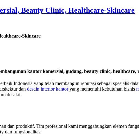
rsial, Beauty Clinic, Healthcare-Skincare
Healthcare-Skincare
pembangunan kantor komersial, gudang, beauty clinic, healthcare, r
 terbaik Indonesia yang telah membangun reputasi sebagai spesialis dal
rsitektur dan
desain interior kantor
yang memenuhi kebutuhan
bisnis
m
rumah sakit.
 dan produktif. Tim profesional kami menggabungkan elemen fungsiona
ty dan fungsionalitas.