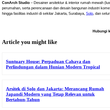
ConArch Studio
 – Desainer arsitektur & interior rumah mewah (lu
perumahan, serta perencanaan dan desain bangunan industri komers
hingga fasilitas industri di sekitar Jakarta, Surabaya, 
Solo
, dan selu
Hubungi k
Article you might like
Suntuary House: Perpaduan Cahaya dan
Perlindungan dalam Hunian Modern Tropical
Arsitek di Solo dan Jakarta: Merancang Rumah
Japandi Modern yang Tetap Relevan untuk
Bertahun-Tahun