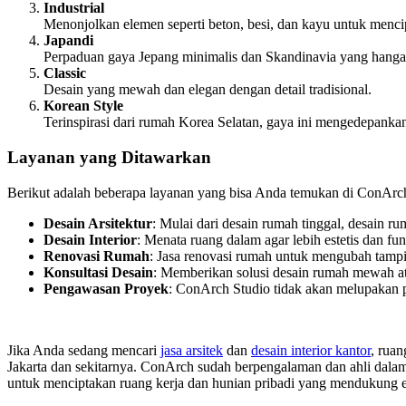
Industrial
Menonjolkan elemen seperti beton, besi, dan kayu untuk menc
Japandi
Perpaduan gaya Jepang minimalis dan Skandinavia yang hangat,
Classic
Desain yang mewah dan elegan dengan detail tradisional.
Korean Style
Terinspirasi dari rumah Korea Selatan, gaya ini mengedepankan
Layanan yang Ditawarkan
Berikut adalah beberapa layanan yang bisa Anda temukan di ConArc
Desain Arsitektur
: Mulai dari desain rumah tinggal, desain ru
Desain Interior
: Menata ruang dalam agar lebih estetis dan fun
Renovasi Rumah
: Jasa renovasi rumah untuk mengubah tampi
Konsultasi Desain
: Memberikan solusi desain rumah mewah at
Pengawasan Proyek
: ConArch Studio tidak akan melupakan 
Jika Anda sedang mencari
jasa arsitek
dan
desain interior kantor
, ruan
Jakarta dan sekitarnya. ConArch sudah berpengalaman dan ahli dalam
untuk menciptakan ruang kerja dan hunian pribadi yang mendukung est