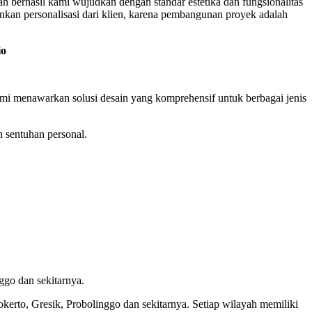
lah berhasil kami wujudkan dengan standar estetika dan fungsionalitas
nkan personalisasi dari klien, karena pembangunan proyek adalah
io
i menawarkan solusi desain yang komprehensif untuk berbagai jenis
n sentuhan personal.
ggo dan sekitarnya.
okerto, Gresik, Probolinggo dan sekitarnya. Setiap wilayah memiliki