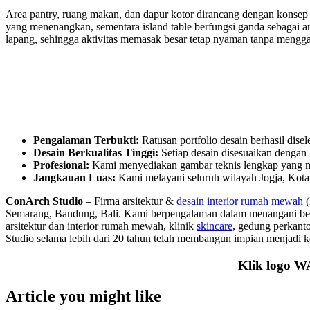
Area pantry, ruang makan, dan dapur kotor dirancang dengan konsep 
yang menenangkan, sementara island table berfungsi ganda sebagai ar
lapang, sehingga aktivitas memasak besar tetap nyaman tanpa mengg
Pengalaman Terbukti:
Ratusan portfolio desain berhasil dis
Desain Berkualitas Tinggi:
Setiap desain disesuaikan dengan 
Profesional:
Kami menyediakan gambar teknis lengkap yang 
Jangkauan Luas:
Kami melayani seluruh wilayah Jogja, Kot
ConArch Studio
– Firma arsitektur &
desain interior rumah mewah
(
Semarang, Bandung, Bali. Kami berpengalaman dalam menangani berbag
arsitektur dan interior rumah mewah, klinik
skincare
, gedung perkant
Studio selama lebih dari 20 tahun telah membangun impian menjadi 
Klik logo WA
Article you might like