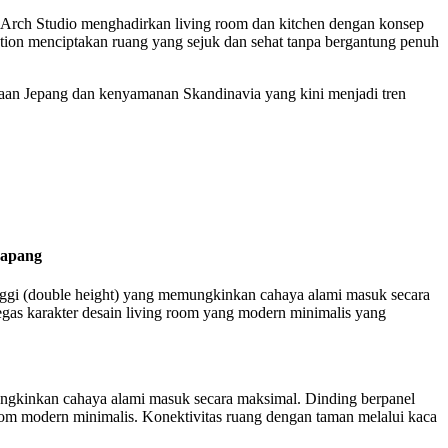
Arch Studio menghadirkan living room dan kitchen dengan konsep
lation menciptakan ruang yang sejuk dan sehat tanpa bergantung penuh
anaan Jepang dan kenyamanan Skandinavia yang kini menjadi tren
Lapang
 tinggi (double height) yang memungkinkan cahaya alami masuk secara
as karakter desain living room yang modern minimalis yang
mungkinkan cahaya alami masuk secara maksimal. Dinding berpanel
om modern minimalis. Konektivitas ruang dengan taman melalui kaca