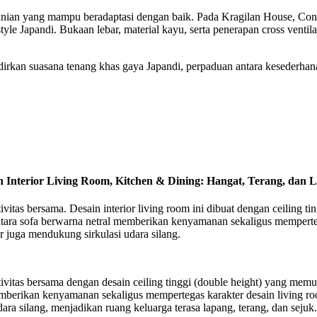
nian yang mampu beradaptasi dengan baik. Pada Kragilan House, Con
yle Japandi. Bukaan lebar, material kayu, serta penerapan cross venti
hadirkan suasana tenang khas gaya Japandi, perpaduan antara kesederh
n Interior Living Room, Kitchen & Dining: Hangat, Terang, dan 
ivitas bersama. Desain interior living room ini dibuat dengan ceiling
tara sofa berwarna netral memberikan kenyamanan sekaligus memperteg
r juga mendukung sirkulasi udara silang.
tivitas bersama dengan desain ceiling tinggi (double height) yang me
mberikan kenyamanan sekaligus mempertegas karakter desain living ro
a silang, menjadikan ruang keluarga terasa lapang, terang, dan sejuk.