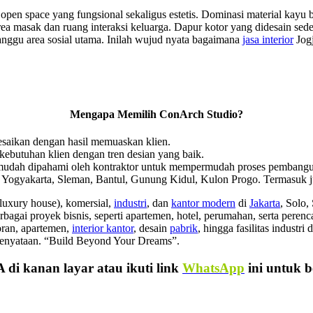
open space yang fungsional sekaligus estetis. Dominasi material kay
ea masak dan ruang interaksi keluarga. Dapur kotor yang didesain sed
anggu area sosial utama. Inilah wujud nyata bagaimana
jasa interior
Jogj
Mengapa Memilih ConArch Studio?
elesaikan dengan hasil memuaskan klien.
kebutuhan klien dengan tren desian yang baik.
mudah dipahami oleh kontraktor untuk mempermudah proses pembang
a Yogyakarta, Sleman, Bantul, Gunung Kidul, Kulon Progo. Termasuk 
luxury house), komersial,
industri
, dan
kantor modern
di
Jakarta
, Solo,
ai proyek bisnis, seperti apartemen, hotel, perumahan, serta perencan
oran, apartemen,
interior kantor
, desain
pabrik
, hingga fasilitas industr
kenyataan. “Build Beyond Your Dreams”.
 di kanan layar atau ikuti link
WhatsApp
ini untuk b