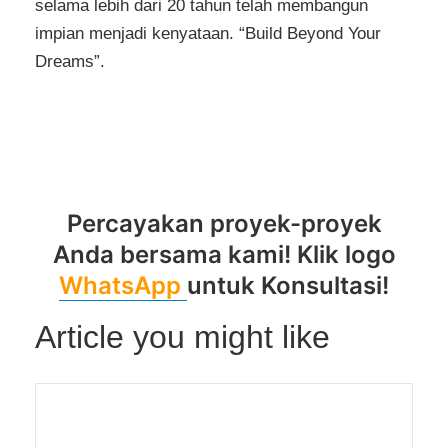
selama lebih dari 20 tahun telah membangun
impian menjadi kenyataan. “Build Beyond Your
Dreams”.
arsitekjakarta,arsitekkecantikan,arsitekskincare,a
rsitekkantor,arsitekkomersial,arsitekkesehatan,ar
sitekbsdcity,arsitekpik,arsiteksurabaya,arsiteksol
o,arsitekjogja
Percayakan proyek-proyek
Anda bersama kami! Klik logo
WhatsApp
untuk Konsultasi!
Article you might like