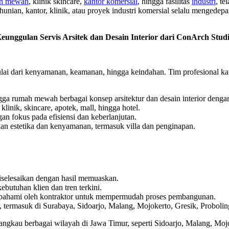
h mewah
, klinik skincare,
kantor komersial
, hingga fasilitas
industri
, te
ian, kantor, klinik, atau proyek industri komersial selalu mengedepa
eunggulan Servis Arsitek dan Desain Interior dari ConArch Stud
 dari kenyamanan, keamanan, hingga keindahan. Tim profesional kam
ngga rumah mewah berbagai konsep arsitektur dan desain interior denga
 klinik, skincare, apotek, mall, hingga hotel.
ngan fokus pada efisiensi dan keberlanjutan.
n estetika dan kenyamanan, termasuk villa dan penginapan.
 diselesaikan dengan hasil memuaskan.
ebutuhan klien dan tren terkini.
pahami oleh kontraktor untuk mempermudah proses pembangunan.
 termasuk di Surabaya, Sidoarjo, Malang, Mojokerto, Gresik, Probolin
njangkau berbagai wilayah di Jawa Timur, seperti Sidoarjo, Malang, Moj