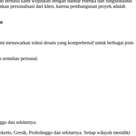
lah berhasil kami wujudkan dengan standar estetika dan fungsionalitas
nkan personalisasi dari klien, karena pembangunan proyek adalah
io
i menawarkan solusi desain yang komprehensif untuk berbagai jenis
n sentuhan personal.
ggo dan sekitarnya.
okerto, Gresik, Probolinggo dan sekitarnya. Setiap wilayah memiliki