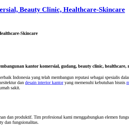
rsial, Beauty Clinic, Healthcare-Skincare
Healthcare-Skincare
pembangunan kantor komersial, gudang, beauty clinic, healthcare, r
 terbaik Indonesia yang telah membangun reputasi sebagai spesialis dal
rsitektur dan
desain interior kantor
yang memenuhi kebutuhan
bisnis
m
rumah sakit.
 dan produktif. Tim profesional kami menggabungkan elemen fungsiona
ty dan fungsionalitas.