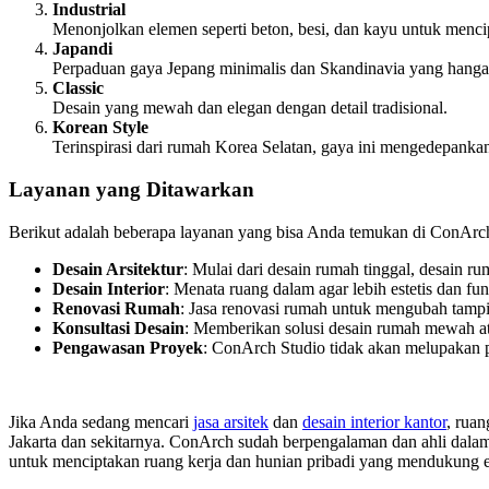
Industrial
Menonjolkan elemen seperti beton, besi, dan kayu untuk menc
Japandi
Perpaduan gaya Jepang minimalis dan Skandinavia yang hangat,
Classic
Desain yang mewah dan elegan dengan detail tradisional.
Korean Style
Terinspirasi dari rumah Korea Selatan, gaya ini mengedepankan
Layanan yang Ditawarkan
Berikut adalah beberapa layanan yang bisa Anda temukan di ConArc
Desain Arsitektur
: Mulai dari desain rumah tinggal, desain ru
Desain Interior
: Menata ruang dalam agar lebih estetis dan fun
Renovasi Rumah
: Jasa renovasi rumah untuk mengubah tampi
Konsultasi Desain
: Memberikan solusi desain rumah mewah at
Pengawasan Proyek
: ConArch Studio tidak akan melupakan 
Jika Anda sedang mencari
jasa arsitek
dan
desain interior kantor
, ruan
Jakarta dan sekitarnya. ConArch sudah berpengalaman dan ahli dalam
untuk menciptakan ruang kerja dan hunian pribadi yang mendukung est