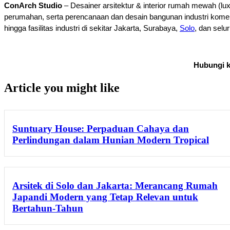
ConArch Studio
 – Desainer arsitektur & interior rumah mewah (lu
perumahan, serta perencanaan dan desain bangunan industri komers
hingga fasilitas industri di sekitar Jakarta, Surabaya, 
Solo
, dan selu
Hubungi k
Article you might like
Suntuary House: Perpaduan Cahaya dan
Perlindungan dalam Hunian Modern Tropical
Arsitek di Solo dan Jakarta: Merancang Rumah
Japandi Modern yang Tetap Relevan untuk
Bertahun-Tahun