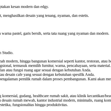
iptakan kesan modern dan edgy.
 menghasilkan desain yang tenang, nyaman, dan estetis.
 warna pastel, garis bersih, serta tata ruang yang nyaman dan modern.
h Studio.
mah modern, hingga bangunan komersial seperti kantor, restoran, atau ho
gsional, termasuk memilih furnitur, warna, pencahayaan, serta material.
lan atau fungsi ruang agar sesuai dengan kebutuhan Anda.
au desain cafe yang sesuai dengan kebutuhan spesifik Anda.
pengalaman pemilik rumah dalam proses pembangunan. Kami akan meng
g komersial, gudang, healthcare rumah sakit, atau klinik kecantikan/be
 desain rumah mewah, kantor industrial modern, minimalis, ruang kome
etika, fungsionalitas hingga produktivitas.