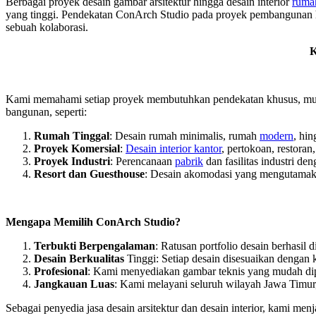
Berbagai proyek desain gambar arsitektur hingga desain interior
ruma
yang tinggi. Pendekatan ConArch Studio pada proyek pembangunan hun
sebuah kolaborasi.
K
Kami memahami setiap proyek membutuhkan pendekatan khusus, mulai
bangunan, seperti:
Rumah Tinggal
: Desain rumah minimalis, rumah
modern
, hi
Proyek Komersial
:
Desain interior kantor
, pertokoan, restoran,
Proyek Industri
: Perencanaan
pabrik
dan fasilitas industri de
Resort dan Guesthouse
: Desain akomodasi yang mengutamaka
Mengapa Memilih ConArch Studio?
Terbukti Berpengalaman
: Ratusan portfolio desain berhasil
Desain Berkualitas
Tinggi: Setiap desain disesuaikan dengan k
Profesional
: Kami menyediakan gambar teknis yang mudah di
Jangkauan Luas
: Kami melayani seluruh wilayah Jawa Timur,
Sebagai penyedia jasa desain arsitektur dan desain interior, kami me