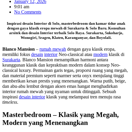
January 12, 2026
9:01 am
No Comments
Inspirasi desain Interior di Solo, masterbedroom dan kamar tidur anak
dengan gaya klasik eropa mewah di Surakarta & Solo Baru. Konsultan
arsitek dan desain Interior terbaik Solo Raya. Surakarta, Sukoharjo,
Wonogiri, Sragen, Klaten, Karanganyar, dan Boyolali.
Blanco Mansion
–
rumah mewah
dengan gaya klasik eropa,
memiliki fokus
desain
interior
Neo-classical atau
modern
klasik di
Surakarta
. Blanco Mansion menampilkan harmoni antara
keanggunan klasik dan kepraktisan modern dalam konsep Neo-
classical luxury. Permainan garis tegas, proporsi ruang yang megah,
dan material premium seperti marmer serta onyx menjulang tinggi
memberikan kesan prestis yang menenangkan. Warna putih, beige,
dan abu-abu lembut dengan aksen emas hangat menghadirkan
interior rumah mewah yang nyaman untuk ditinggali. Sebuah
inspirasi
desain interior
klasik yang melampaui tren menuju rasa
timeless
.
Masterbedroom – Klasik yang Megah,
Modern yang Menenangkan