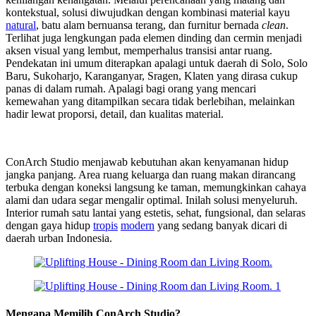
kontekstual, solusi diwujudkan dengan kombinasi material kayu
natural
, batu alam bernuansa terang, dan furnitur bernada
clean
.
Terlihat juga lengkungan pada elemen dinding dan cermin menjadi
aksen visual yang lembut, memperhalus transisi antar ruang.
Pendekatan ini umum diterapkan apalagi untuk daerah di Solo, Solo
Baru, Sukoharjo, Karanganyar, Sragen, Klaten yang dirasa cukup
panas di dalam rumah. Apalagi bagi orang yang mencari
kemewahan yang ditampilkan secara tidak berlebihan, melainkan
hadir lewat proporsi, detail, dan kualitas material.
ConArch Studio menjawab kebutuhan akan kenyamanan hidup
jangka panjang. Area ruang keluarga dan ruang makan dirancang
terbuka dengan koneksi langsung ke taman, memungkinkan cahaya
alami dan udara segar mengalir optimal. Inilah solusi menyeluruh.
Interior rumah satu lantai yang estetis, sehat, fungsional, dan selaras
dengan gaya hidup
tropis
modern
yang sedang banyak dicari di
daerah urban Indonesia.
Mengapa Memilih ConArch Studio?