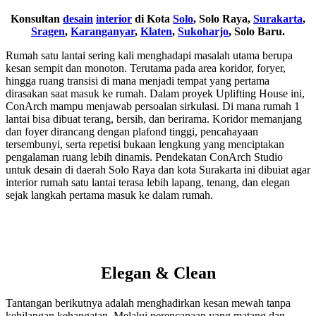
Konsultan
desain
interior
di Kota
Solo
, Solo Raya,
Surakarta
,
Sragen
,
Karanganyar
,
Klaten
,
Sukoharjo
, Solo Baru.
Rumah satu lantai sering kali menghadapi masalah utama berupa
kesan sempit dan monoton. Terutama pada area koridor, foryer,
hingga ruang transisi di mana menjadi tempat yang pertama
dirasakan saat masuk ke rumah. Dalam proyek Uplifting House ini,
ConArch mampu menjawab persoalan sirkulasi. Di mana rumah 1
lantai bisa dibuat terang, bersih, dan berirama. Koridor memanjang
dan foyer dirancang dengan plafond tinggi, pencahayaan
tersembunyi, serta repetisi bukaan lengkung yang menciptakan
pengalaman ruang lebih dinamis. Pendekatan ConArch Studio
untuk desain di daerah Solo Raya dan kota Surakarta ini dibuiat agar
interior rumah satu lantai terasa lebih lapang, tenang, dan elegan
sejak langkah pertama masuk ke dalam rumah.
Elegan & Clean
Tantangan berikutnya adalah menghadirkan kesan mewah tanpa
kehilangan kehangatan. Melalui perencanaan yang matang dan