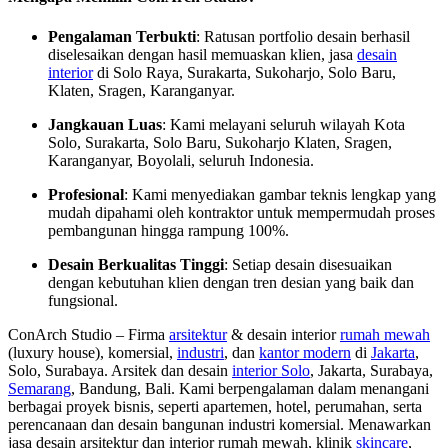
Pengalaman Terbukti
: Ratusan portfolio desain berhasil
diselesaikan dengan hasil memuaskan klien, jasa
desain
interior
di Solo Raya, Surakarta, Sukoharjo, Solo Baru,
Klaten, Sragen, Karanganyar.
Jangkauan Luas
: Kami melayani seluruh wilayah Kota
Solo, Surakarta, Solo Baru, Sukoharjo Klaten, Sragen,
Karanganyar, Boyolali, seluruh Indonesia.
Profesional
: Kami menyediakan gambar teknis lengkap yang
mudah dipahami oleh kontraktor untuk mempermudah proses
pembangunan hingga rampung 100%.
Desain Berkualitas
Tinggi
: Setiap desain disesuaikan
dengan kebutuhan klien dengan tren desian yang baik dan
fungsional.
ConArch Studio – Firma
arsitektur
& desain interior
rumah mewah
(luxury house), komersial,
industri
, dan
kantor modern
di
Jakarta
,
Solo, Surabaya. Arsitek dan desain
interior Solo
, Jakarta, Surabaya,
Semarang
, Bandung, Bali. Kami berpengalaman dalam menangani
berbagai proyek bisnis, seperti apartemen, hotel, perumahan, serta
perencanaan dan desain bangunan industri komersial. Menawarkan
jasa desain arsitektur dan interior rumah mewah, klinik
skincare
,