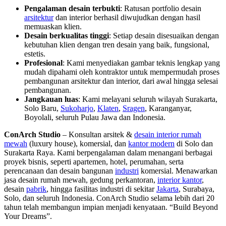
Pengalaman desain terbukti
: Ratusan portfolio desain
arsitektur
dan interior berhasil diwujudkan dengan hasil
memuaskan klien.
Desain berkualitas tinggi
: Setiap desain disesuaikan dengan
kebutuhan klien dengan tren desain yang baik, fungsional,
estetis.
Profesional
: Kami menyediakan gambar teknis lengkap yang
mudah dipahami oleh kontraktor untuk mempermudah proses
pembangunan arsitektur dan interior, dari awal hingga selesai
pembangunan.
Jangkauan luas
: Kami melayani seluruh wilayah Surakarta,
Solo Baru,
Sukoharjo
,
Klaten
,
Sragen
, Karanganyar,
Boyolali, seluruh Pulau Jawa dan Indonesia.
ConArch Studio
– Konsultan arsitek &
desain interior rumah
mewah
(luxury house), komersial, dan
kantor modern
di Solo dan
Surakarta Raya. Kami berpengalaman dalam menangani berbagai
proyek bisnis, seperti apartemen, hotel, perumahan, serta
perencanaan dan desain bangunan
industri
komersial.
Menawarkan
jasa desain rumah mewah, gedung perkantoran,
interior kantor
,
desain
pabrik
, hingga fasilitas industri di sekitar
Jakarta
, Surabaya,
Solo, dan seluruh Indonesia. ConArch Studio selama lebih dari 20
tahun telah membangun impian menjadi kenyataan. “Build Beyond
Your Dreams”.