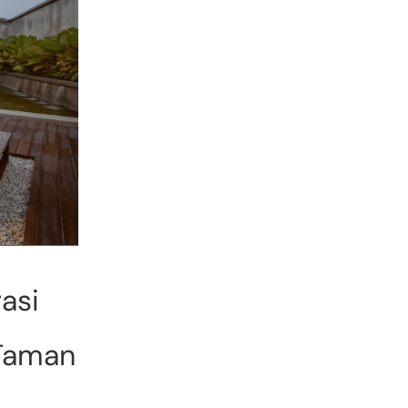
asi
Taman