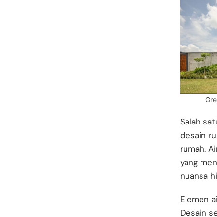
Gre
Salah sa
desain r
rumah. Ai
yang men
nuansa h
Elemen ai
Desain se