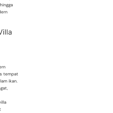
 hingga
dern
illa
ern
us tempat
am ikan.
gat,
illa
t