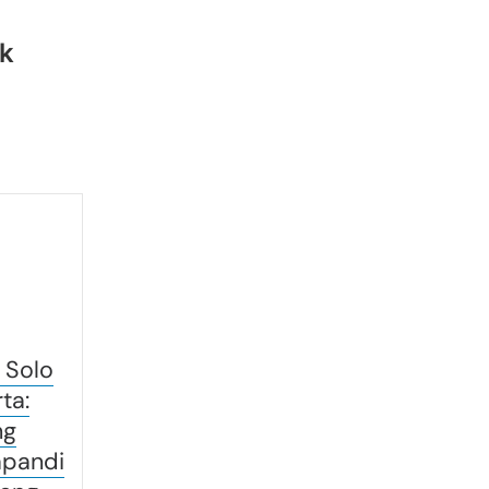
nk
i Solo
ta:
ng
apandi