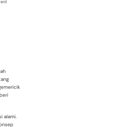
yard
uah
kang
gemericik
beri
i alami.
Konsep