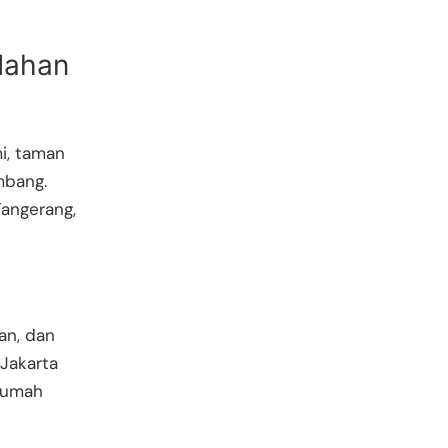
dahan
i, taman
mbang.
Tangerang,
an, dan
Jakarta
 rumah