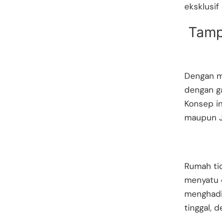
eksklusif
Tamp
Dengan m
dengan g
Konsep in
maupun J
Rumah ti
menyatu 
menghadir
tinggal, 