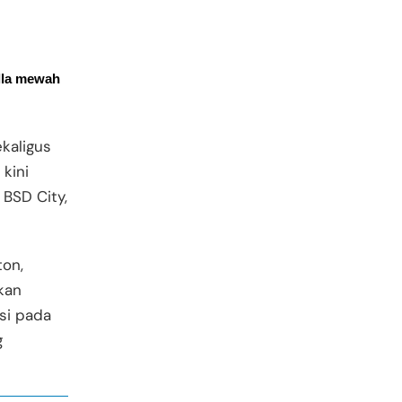
lla mewah 
kaligus
kini
 BSD City,
ton,
kan
si pada
g