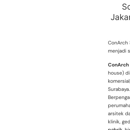
So
Jaka
ConArch 
menjadi 
ConArch 
house) di
komersial
Surabaya.
Berpenga
perumahan
arsitek d
klinik, g
pabrik
, h