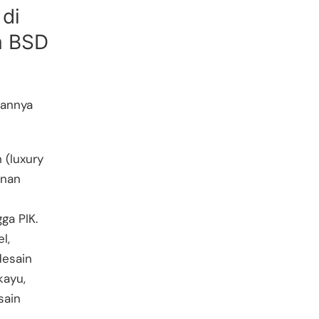
 di
a BSD
iannya
(luxury
unan
ga PIK.
l,
desain
kayu,
sain