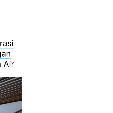
rasi
gan
 Air