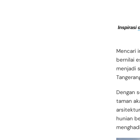
Inspirasi 
Mencari i
bernilai 
menjadi s
Tangeran
Dengan se
taman ak
arsitektu
hunian b
menghadir