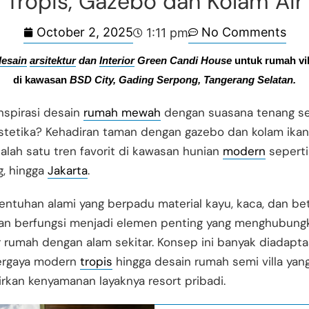
Tropis, Gazebo dan Kolam Air
October 2, 2025
No Comments
1:11 pm
desain
arsitektur
 dan 
Interior
 Green Candi House 
untuk rumah vi
di kawasan 
BSD City, Gading Serpong, Tangerang Selatan.
nspirasi desain
rumah mewah
dengan suasana tenang se
estetika? Kehadiran taman dengan gazebo dan kolam ikan 
alah satu tren favorit di kawasan hunian
modern
seperti
g, hingga
Jakarta
.
ntuhan alami yang berpadu material kayu, kaca, dan be
an berfungsi menjadi elemen penting yang menghubung
r rumah dengan alam sekitar. Konsep ini banyak diadapta
ergaya modern
tropis
hingga desain rumah semi villa yan
kan kenyamanan layaknya resort pribadi.