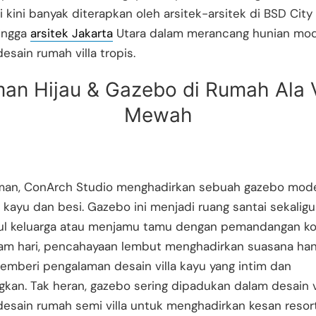
ni kini banyak diterapkan oleh arsitek-arsitek di BSD City
hingga
arsitek Jakarta
Utara dalam merancang hunian mo
sain rumah villa tropis.
an Hijau & Gazebo di Rumah Ala V
Mewah
taman, ConArch Studio menghadirkan sebuah gazebo mod
kayu dan besi. Gazebo ini menjadi ruang santai sekalig
l keluarga atau menjamu tamu dengan pemandangan kol
am hari, pencahayaan lembut menghadirkan suasana han
mberi pengalaman desain villa kayu yang intim dan
an. Tak heran, gazebo sering dipadukan dalam desain v
esain rumah semi villa untuk menghadirkan kesan resor