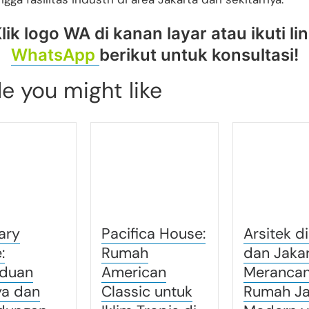
lik logo WA di kanan layar atau ikuti li
WhatsApp
berikut untuk konsultasi!
le you might like
ary
Pacifica House:
Arsitek d
:
Rumah
dan Jakar
duan
American
Meranca
a dan
Classic untuk
Rumah J