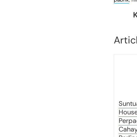
K
Artic
Suntu
House
Perpa
Cahay