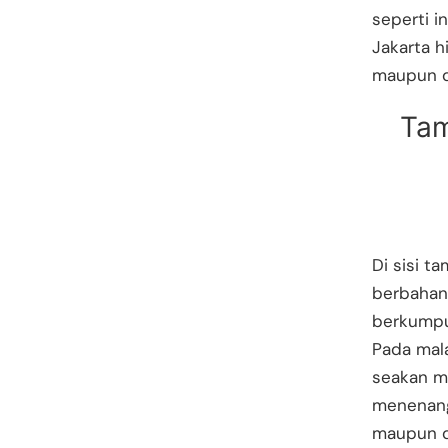
seperti i
Jakarta 
maupun de
Tam
Di sisi 
berbahan 
berkumpu
Pada mal
seakan me
menenangk
maupun d