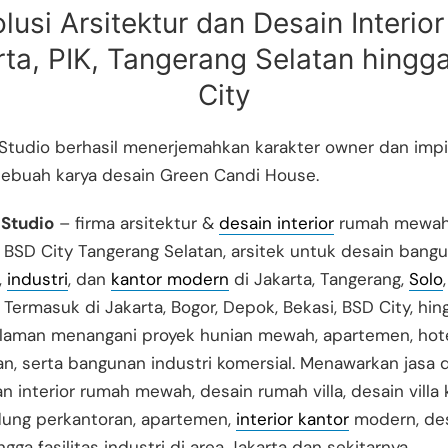
lusi Arsitektur dan Desain Interior
rta, PIK, Tangerang Selatan hingg
City
Studio berhasil menerjemahkan karakter owner dan imp
sebuah karya desain Green Candi House.
Studio
– firma arsitektur &
desain interior
rumah mewah 
 BSD City Tangerang Selatan, arsitek untuk desain bang
,
industri
, dan
kantor modern
di Jakarta, Tangerang,
Solo
,
 Termasuk di Jakarta, Bogor, Depok, Bekasi, BSD City, hing
laman menangani proyek hunian mewah, apartemen, hote
, serta bangunan industri komersial. Menawarkan jasa 
an interior rumah mewah, desain rumah villa, desain villa 
edung perkantoran, apartemen,
interior kantor
modern, de
ingga fasilitas industri di area Jakarta dan sekitarnya.