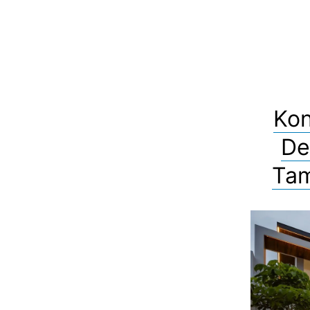
Kon
De
Tam