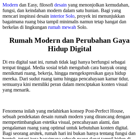
Modern
dan Easy, filosofi
desain
yang menonjolkan kemudahan,
fungsi, dan keindahan modern dalam satu hunian. Bagi yang
mencari inspirasi desain
interior
Solo
, proyek ini menunjukkan
bagaimana ruang bisa tampil minimalis namun tetap hangat dan
berkelas di lingkungan
rumah mewah
Solo.
Rumah Modern dan Perubahan Gaya
Hidup Digital
Di era digital saat ini, rumah tidak lagi hanya berfungsi sebagai
tempat tinggal. Media sosial telah mengubah cara banyak orang
menikmati ruang, bekerja, hingga mengekspresikan gaya hidup
mereka. Dari sudut ruang tamu hingga pencahayaan kamar tidur,
semuanya kini memiliki peran dalam menciptakan konten visual
yang menarik.
Fenomena inilah yang melahirkan konsep Post-Perfect House,
sebuah pendekatan desain rumah modern yang dirancang dengan
mempertimbangkan estetika visual, pencahayaan alami, dan
pengalaman ruang yang optimal untuk kebutuhan konten digital.
Bagi seorang arsitek, rumah hari ini bukan hanya tentang fungsi dan
bentuk, tetapi juga bagaimana sebuah ruang dapat tampil hidup di