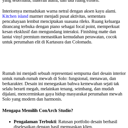
yang sederhana, material alami, dan tata ruang efisien.
Interiornya memadukan warna netral dengan aksen kayu alami.
Kitchen island
marmer menjadi pusat aktivitas, sementara
pencahayaan lembut menciptakan suasana rileks. Ruang keluarga
dirancang terbuka dengan piano sebagai focal point, memperkuat
kesan eksklusif dan mengundang interaksi. Finishing matte dan
lantai vinyl premium memastikan kemudahan perawatan, cocok
untuk perumahan elit di Kartasura dan Colomadu.
Rumah ini menjadi sebuah representasi sempurna dari desain interior
untuk rumah-rumah mewah di Solo: fungsional, menawan, dan
berkarakter. Desain ini menegaskan bahwa kemewahan sejati tak
selalu berarti megah, melainkan tenang, seimbang, dan mudah
dijalani, mencerminkan gaya hidup masyarakat perumahan mewah
Solo yang modern dan harmonis.
Mengapa Memilih ConArch Studio?
Pengalaman Terbukti
: Ratusan portfolio desain berhasil
diselesaikan dengan hasil memuaskan klien.