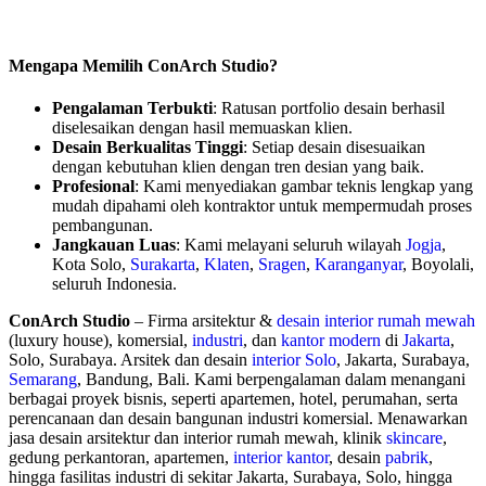
Mengapa Memilih ConArch Studio?
Pengalaman Terbukti
: Ratusan portfolio desain berhasil
diselesaikan dengan hasil memuaskan klien.
Desain Berkualitas Tinggi
: Setiap desain disesuaikan
dengan kebutuhan klien dengan tren desian yang baik.
Profesional
: Kami menyediakan gambar teknis lengkap yang
mudah dipahami oleh kontraktor untuk mempermudah proses
pembangunan.
Jangkauan Luas
: Kami melayani seluruh wilayah
Jogja
,
Kota Solo,
Surakarta
,
Klaten
,
Sragen
,
Karanganyar
, Boyolali,
seluruh Indonesia.
ConArch Studio
– Firma arsitektur &
desain interior rumah mewah
(luxury house), komersial,
industri
, dan
kantor modern
di
Jakarta
,
Solo, Surabaya. Arsitek dan desain
interior Solo
, Jakarta, Surabaya,
Semarang
, Bandung, Bali. Kami berpengalaman dalam menangani
berbagai proyek bisnis, seperti apartemen, hotel, perumahan, serta
perencanaan dan desain bangunan industri komersial. Menawarkan
jasa desain arsitektur dan interior rumah mewah, klinik
skincare
,
gedung perkantoran, apartemen,
interior kantor
, desain
pabrik
,
hingga fasilitas industri di sekitar Jakarta, Surabaya, Solo, hingga