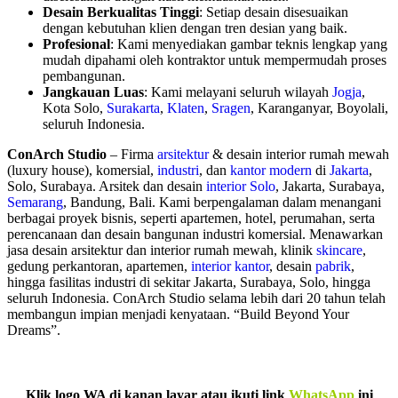
Desain Berkualitas Tinggi
: Setiap desain disesuaikan
dengan kebutuhan klien dengan tren desian yang baik.
Profesional
: Kami menyediakan gambar teknis lengkap yang
mudah dipahami oleh kontraktor untuk mempermudah proses
pembangunan.
Jangkauan Luas
: Kami melayani seluruh wilayah
Jogja
,
Kota Solo,
Surakarta
,
Klaten
,
Sragen
, Karanganyar, Boyolali,
seluruh Indonesia.
ConArch Studio
– Firma
arsitektur
& desain interior rumah mewah
(luxury house), komersial,
industri
, dan
kantor modern
di
Jakarta
,
Solo, Surabaya. Arsitek dan desain
interior Solo
, Jakarta, Surabaya,
Semarang
, Bandung, Bali. Kami berpengalaman dalam menangani
berbagai proyek bisnis, seperti apartemen, hotel, perumahan, serta
perencanaan dan desain bangunan industri komersial. Menawarkan
jasa desain arsitektur dan interior rumah mewah, klinik
skincare
,
gedung perkantoran, apartemen,
interior kantor
, desain
pabrik
,
hingga fasilitas industri di sekitar Jakarta, Surabaya, Solo, hingga
seluruh Indonesia. ConArch Studio selama lebih dari 20 tahun telah
membangun impian menjadi kenyataan. “Build Beyond Your
Dreams”.
Klik logo WA di kanan layar atau ikuti link
WhatsApp
ini