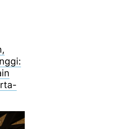
n,
nggi:
in
rta-