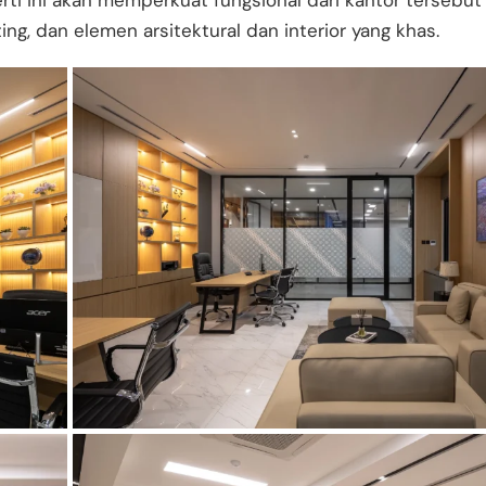
rti ini akan memperkuat fungsional dari kantor tersebut
ng, dan elemen arsitektural dan interior yang khas.