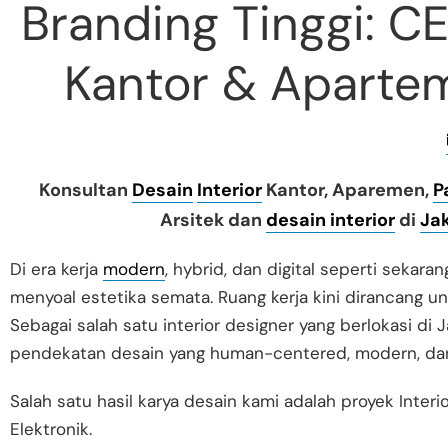
Branding Tinggi: C
Kantor & Aparte
Konsultan
Desain
Interior
Kantor, Aparemen,
P
Arsitek dan
desain interior
di
Ja
Di era kerja
modern
, hybrid, dan digital seperti sekaran
menyoal estetika semata. Ruang kerja kini dirancang un
Sebagai salah satu interior designer yang berlokasi d
pendekatan desain yang human-centered, modern, dan 
Salah satu hasil karya desain kami adalah proyek Interi
Elektronik.