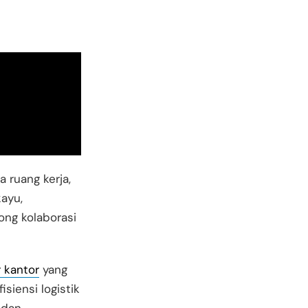
 ruang kerja,
kayu,
ong kolaborasi
r kantor
yang
siensi logistik