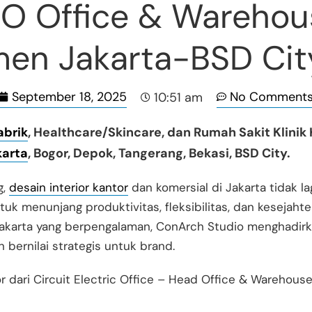
EO Office & Warehous
men Jakarta-BSD Cit
September 18, 2025
No Comment
10:51 am
abrik
, Healthcare/Skincare, dan Rumah Sakit Klinik
karta
, Bogor, Depok, Tangerang, Bekasi, BSD City.
g,
desain interior kantor
dan komersial di Jakarta tidak la
tuk menunjang produktivitas, fleksibilitas, dan kesejaht
i Jakarta yang berpengalaman, ConArch Studio menghadir
bernilai strategis untuk brand.
or dari Circuit Electric Office – Head Office & Warehous