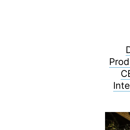
D
Prod
C
Int