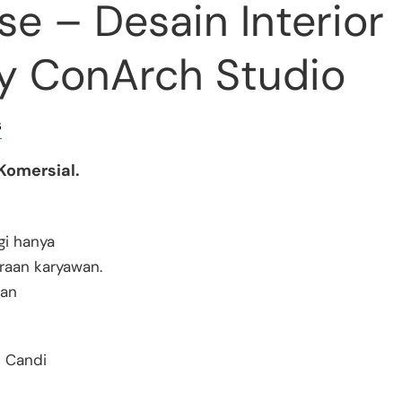
e – Desain Interior
y ConArch Studio
s
 Komersial.
gi hanya
eraan karyawan.
kan
e Candi