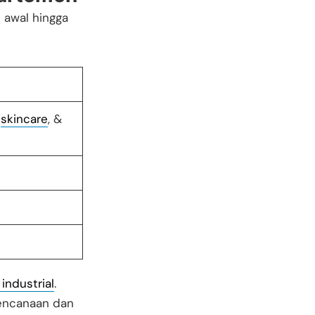
 awal hingga
k
skincare
, &
 industrial
.
rencanaan dan