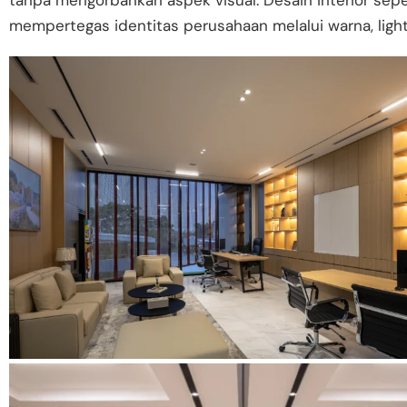
tanpa mengorbankan aspek visual. Desain interior sepe
mempertegas identitas perusahaan melalui warna, lighti