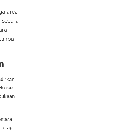
ga area
g secara
ara
tanpa
n
dirkan
 House
bukaan
ntara
 tetapi