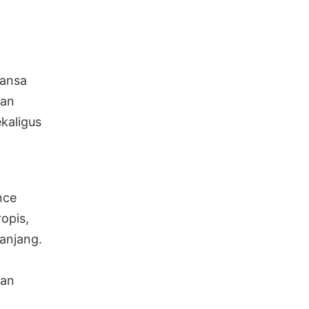
uansa
dan
kaligus
nce
ropis,
anjang.
kan