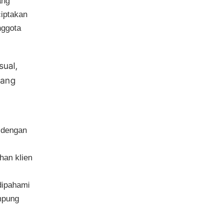
ang
iptakan
nggota
sual,
yang
n dengan
han klien
dipahami
mpung