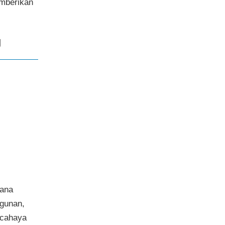
emberikan
g
mana
ngunan,
 cahaya