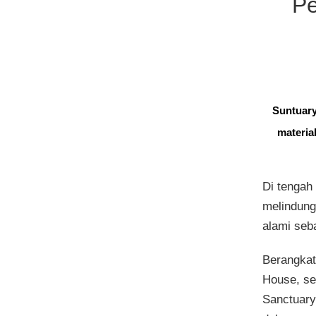
Pe
Suntuary
materia
Di tengah
melindung
alami seba
Berangkat
House, s
Sanctuary