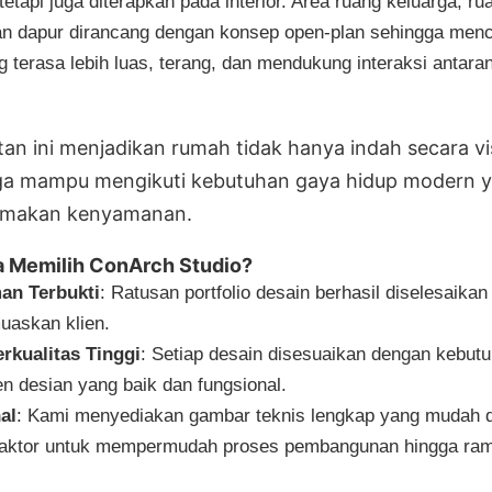
 tetapi juga diterapkan pada interior. Area ruang keluarga, ru
n dapur dirancang dengan konsep open-plan sehingga menc
g terasa lebih luas, terang, dan mendukung interaksi antara
an ini menjadikan rumah tidak hanya indah secara vi
uga mampu mengikuti kebutuhan gaya hidup modern 
makan kenyamanan.
 Memilih ConArch Studio?
an Terbukti
: Ratusan portfolio desain berhasil diselesaika
uaskan klien.
rkualitas Tinggi
: Setiap desain disesuaikan dengan kebutu
en desian yang baik dan fungsional.
al
: Kami menyediakan gambar teknis lengkap yang mudah 
raktor untuk mempermudah proses pembangunan hingga ra