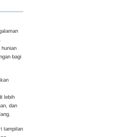
ngalaman
a
 hunian
ngan bagi
akan
i lebih
gan, dan
lang.
i tampilan