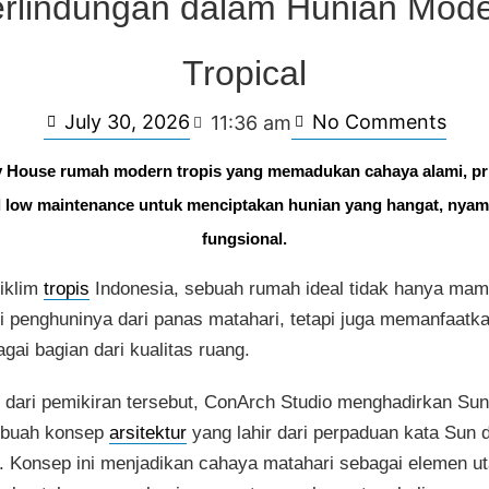
rlindungan dalam Hunian Mod
Tropical
July 30, 2026
No Comments
11:36 am
 House rumah modern tropis yang memadukan cahaya alami, priv
l low maintenance untuk menciptakan hunian yang hangat, nyama
fungsional.
 iklim
tropis
Indonesia, sebuah rumah ideal tidak hanya ma
i penghuninya dari panas matahari, tetapi juga memanfaatk
gai bagian dari kualitas ruang.
 dari pemikiran tersebut, ConArch Studio menghadirkan Sun
ebuah konsep
arsitektur
yang lahir dari perpaduan kata Sun 
. Konsep ini menjadikan cahaya matahari sebagai elemen u