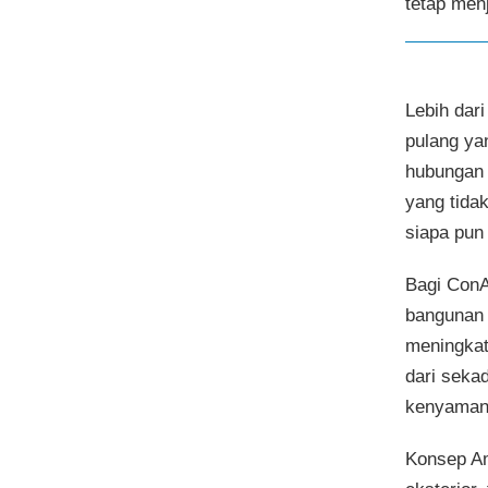
tetap menj
Lebih dar
pulang ya
hubungan 
yang tida
siapa pun
Bagi ConA
bangunan 
meningkat
dari seka
kenyamana
Konsep Am