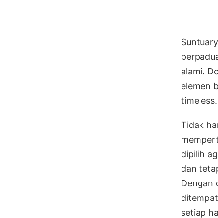
Suntuar
perpadua
alami. D
elemen b
timeless.
Tidak ha
memperti
dipilih a
dan teta
Dengan d
ditempat
setiap ha