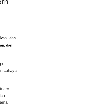
ern
asi, dan 
n, dan 
mpu
an cahaya
tuary
dan
tama