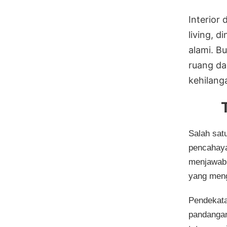
Interior
living, 
alami. B
ruang da
kehilang
Salah sat
pencahaya
menjawab 
yang meng
Pendekata
pandangan 