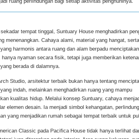
adi ruang perlindungan bagi setiap aktivitas penghuninya.
i sekadar tempat tinggal, Suntuary House menghadirkan pe
ng menenangkan. Cahaya alami, material yang hangat, sert
yang harmonis antara ruang dan alam berpadu menciptakan
k hanya nyaman secara fisik, tetapi juga memberikan ketena
 yang berada di dalamnya.
rch Studio, arsitektur terbaik bukan hanya tentang mencipt
yang indah, melainkan menghadirkan ruang yang mampu
kan kualitas hidup. Melalui konsep Suntuary, cahaya menjad
dar elemen desain. Ia menjadi simbol kehangatan, perlindun
n yang menjadikan rumah sebagai tempat terbaik untuk pu
erican Classic pada Pacifica House tidak hanya terlihat dar