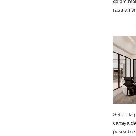
dalam mem
rasa ama
Setiap ke
cahaya da
posisi bu