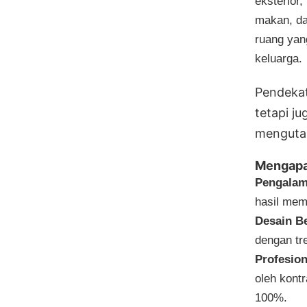
eksterior,
makan, da
ruang yan
keluarga.
Pendekat
tetapi j
menguta
Mengapa
Pengalam
hasil mem
Desain Be
dengan tr
Profesion
oleh kont
100%.