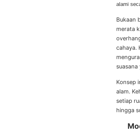
alami sec
Bukaan b
merata k
overhang
cahaya. 
menguran
suasana 
Konsep i
alam. Ke
setiap r
hingga so
Mod