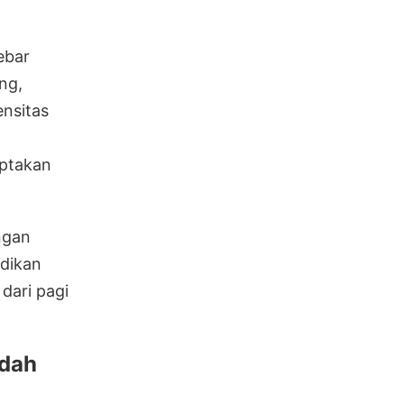
ebar
ng,
ensitas
iptakan
ngan
adikan
dari pagi
udah