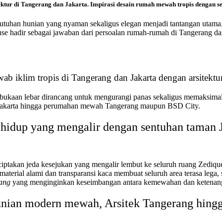
ektur di Tangerang dan Jakarta. Inspirasi desain rumah mewah tropis dengan s
tuhan hunian yang nyaman sekaligus elegan menjadi tantangan utama. 
ouse hadir sebagai jawaban dari persoalan rumah-rumah di Tangerang d
ab iklim tropis di Tangerang dan Jakarta dengan arsitektur
ukaan lebar dirancang untuk mengurangi panas sekaligus memaksimalka
t Jakarta hingga perumahan mewah Tangerang maupun BSD City.
hidup yang mengalir dengan sentuhan taman 
iptakan jeda kesejukan yang mengalir lembut ke seluruh ruang Zediqu
 material alami dan transparansi kaca membuat seluruh area terasa lega
ang
yang menginginkan keseimbangan antara kemewahan dan ketenan
unian modern mewah, Arsitek Tangerang hingg