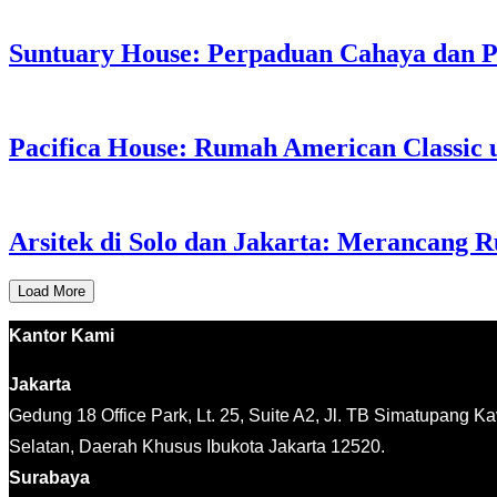
Suntuary House: Perpaduan Cahaya dan P
Pacifica House: Rumah American Classic u
Arsitek di Solo dan Jakarta: Merancang
Load More
Kantor Kami
Jakarta
Gedung 18 Office Park, Lt. 25, Suite A2, Jl. TB Simatupang K
Selatan, Daerah Khusus Ibukota Jakarta 12520.
Surabaya