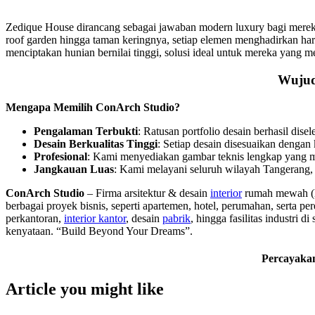
Zedique House dirancang sebagai jawaban modern luxury bagi mer
roof garden hingga taman keringnya, setiap elemen menghadirkan ha
menciptakan hunian bernilai tinggi, solusi ideal untuk mereka yang 
Wujud
Mengapa Memilih ConArch Studio?
Pengalaman Terbukti
: Ratusan portfolio desain berhasil dis
Desain Berkualitas Tinggi
: Setiap desain disesuaikan dengan
Profesional
: Kami menyediakan gambar teknis lengkap yang 
Jangkauan Luas
: Kami melayani seluruh wilayah Tangerang, T
ConArch Studio
– Firma arsitektur & desain
interior
rumah mewah (l
berbagai proyek bisnis, seperti apartemen, hotel, perumahan, serta p
perkantoran,
interior kantor
, desain
pabrik
, hingga fasilitas industri d
kenyataan. “Build Beyond Your Dreams”.
Percayakan
Article you might like