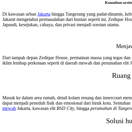
Konsultan arsit
Di kawasan urban
Jakarta
hingga Tangerang yang padat-dinamis, kebu
Jakarat mengetahui permasalahan dari hunian seperti ini. Zedique H
Japandi, kesejukan, cahaya, dan privasi menjadi sorotan utama.
Menjaw
Dari tampak depan Zedique House, permainan massa yang tegas dan b
iklim lembap perkotaan seperti di daerah mewah dan perumahan eli
Ruang 
Masuk ke dalam area rumah, detail kolam renang dan innercourt menc
dapat menjadi peneduh fisik dan emosional dari hiruk kota. Sentuhan
mewah
Jakarta, kawasan elit
BSD City
, hingga
perumahan di Tanger
Solusi h