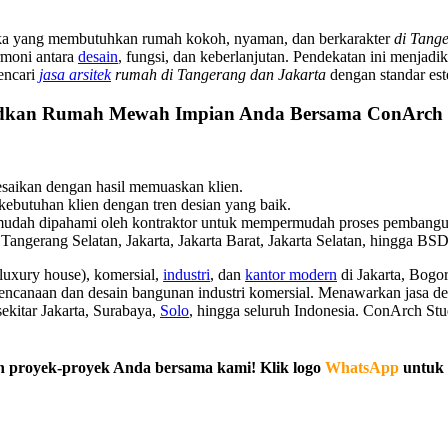
eka yang membutuhkan rumah kokoh, nyaman, dan berkarakter
di Tange
rmoni antara
desain
, fungsi, dan keberlanjutan. Pendekatan ini menja
mencari
jasa arsitek
rumah di Tangerang dan Jakarta
dengan standar es
kan Rumah Mewah Impian Anda Bersama ConArch 
elesaikan dengan hasil memuaskan klien.
 kebutuhan klien dengan tren desian yang baik.
mudah dipahami oleh kontraktor untuk mempermudah proses pembangu
angerang Selatan, Jakarta, Jakarta Barat, Jakarta Selatan, hingga BSD
uxury house), komersial,
industri
, dan
kantor modern
di Jakarta, Bogo
erencanaan dan desain bangunan industri komersial. Menawarkan jasa de
i sekitar Jakarta, Surabaya,
Solo
, hingga seluruh Indonesia. ConArch Stu
 proyek-proyek Anda bersama kami! Klik logo
WhatsApp
untuk 