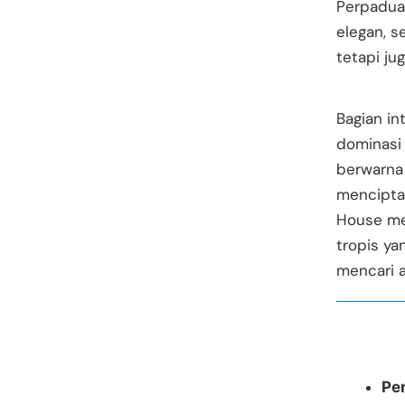
Perpadua
elegan, s
tetapi ju
Bagian in
dominasi 
berwarna 
menciptak
House me
tropis ya
mencari a
Pe