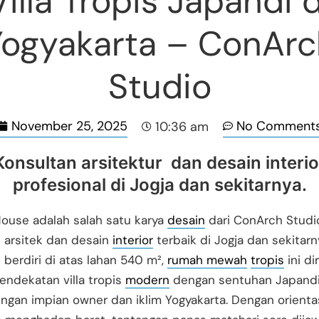
Villa Tropis Japandi d
Yogyakarta – ConArc
Studio
November 25, 2025
No Comment
10:36 am
Konsultan arsitektur dan desain interio
profesional di Jogja dan sekitarnya.
House adalah salah satu karya
desain
dari ConArch Studi
 arsitek dan desain
interior
terbaik di Jogja dan sekitarn
 berdiri di atas lahan 540 m²,
rumah mewah
tropis
ini di
ndekatan villa tropis
modern
dengan sentuhan Japandi
ngan impian owner dan iklim Yogyakarta. Dengan orienta