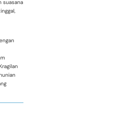
n suasana
inggal,
dengan
am
Kragilan
hunian
ang