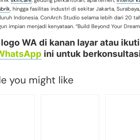
linik
skincare
, gedung perkantoran, apartemen,
interior k
brik
, hingga fasilitas industri di sekitar Jakarta, Surabaya,
luruh Indonesia. ConArch Studio selama lebih dari 20 ta
n impian menjadi kenyataan. “Build Beyond Your Dream
 logo WA di kanan layar atau ikuti
WhatsApp
ini untuk berkonsultasi
le you might like