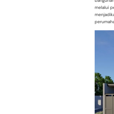
bangunan
melalui p
menjadika
perumahan