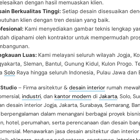
elesaikan dengan hasil memuaskan klien.
ain Berkualitas Tinggi:
Setiap desain disesuaikan de
utuhan klien dengan tren desian yang baik.
ofesional:
Kami menyediakan gambar teknis lengkap ya
dah dipahami oleh kontraktor untuk mempermudah pro
mbangunan.
ngkauan Luas:
Kami melayani seluruh wilayah Jogja, Ko
yakarta, Sleman, Bantul, Gunung Kidul, Kulon Progo. 
ga
Solo
Raya hingga seluruh Indonesia, Pulau Jawa dan B
 Studio
– Firma arsitektur &
desain interior
rumah mewah 
omersial,
industri
, dan
kantor modern
di
Jakarta
, Solo, S
an desain interior Jogja, Jakarta, Surabaya, Semarang, Ba
i berpengalaman dalam menangani berbagai proyek bisnis
n, hotel, perumahan, serta perencanaan dan desain ba
komersial. Menawarkan jasa desain arsitektur dan interio