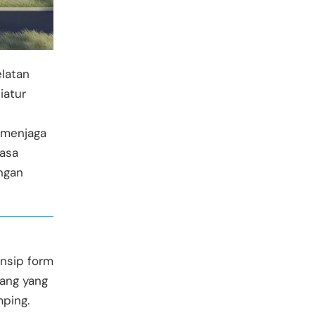
elatan
iatur
 menjaga
jasa
ngan
nsip form
uang yang
mping.