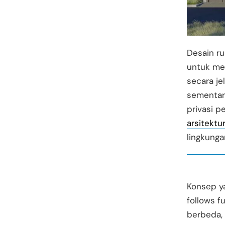
Desain ru
untuk me
secara je
sementara
privasi 
arsitektu
lingkunga
Konsep y
follows 
berbeda, 