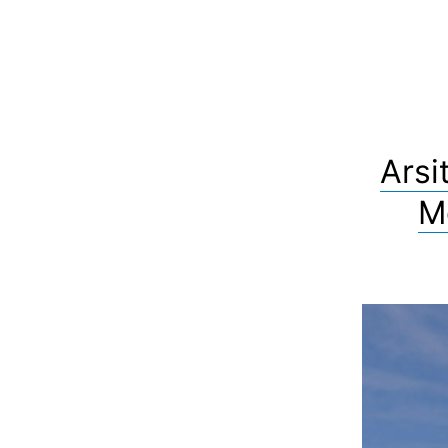
Arsi
M