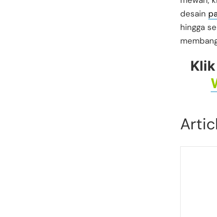
mewah, k
desain
pa
hingga se
membangu
Klik
Artic