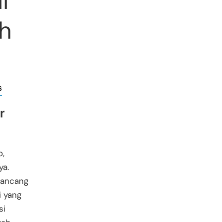
i
h
s
r
o,
ya.
rancang
 yang
si