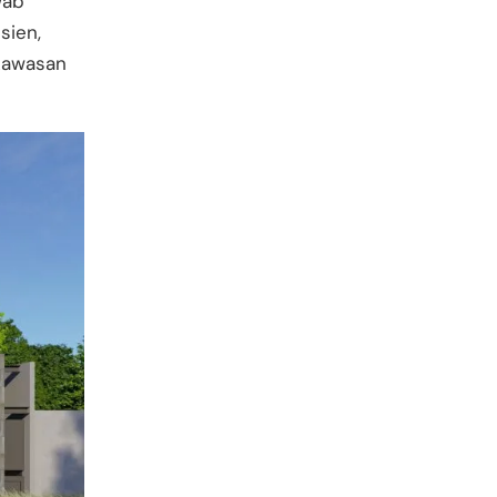
wab
sien,
kawasan