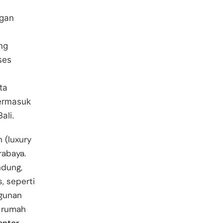
ngan
ng
ses
ta
Termasuk
ali.
(luxury
urabaya.
ndung,
, seperti
ngunan
r rumah