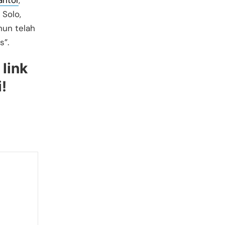
antor
,
 Solo,
hun telah
s”.
 link
!