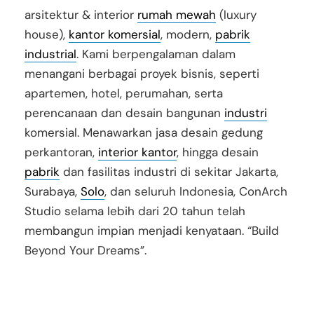
arsitektur & interior
rumah mewah
(luxury
house),
kantor komersial
, modern,
pabrik
industrial
. Kami berpengalaman dalam
menangani berbagai proyek bisnis, seperti
apartemen, hotel, perumahan, serta
perencanaan dan desain bangunan
industri
komersial. Menawarkan jasa desain gedung
perkantoran,
interior kantor
, hingga desain
pabrik
dan fasilitas industri di sekitar Jakarta,
Surabaya,
Solo
, dan seluruh Indonesia, ConArch
Studio selama lebih dari 20 tahun telah
membangun impian menjadi kenyataan. “Build
Beyond Your Dreams”.
jasadesain interiorjakarta, desainarsitek
jakartaselatan,PIK, jakartaselatan, jakartatimur,
jakartabarat, tangerangBSDCity, kantor