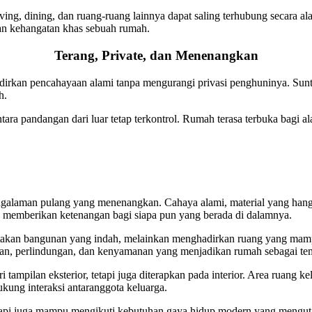
iving, dining, dan ruang-ruang lainnya dapat saling terhubung secara 
an kehangatan khas sebuah rumah.
Terang, Private, dan Menenangkan
irkan pencahayaan alami tanpa mengurangi privasi penghuninya. Sunt
h.
 pandangan dari luar tetap terkontrol. Rumah terasa terbuka bagi alam,
ngalaman pulang yang menenangkan. Cahaya alami, material yang hang
ga memberikan ketenangan bagi siapa pun yang berada di dalamnya.
ptakan bangunan yang indah, melainkan menghadirkan ruang yang mamp
atan, perlindungan, dan kenyamanan yang menjadikan rumah sebagai tem
i tampilan eksterior, tetapi juga diterapkan pada interior. Area ruang
ukung interaksi antaranggota keluarga.
 tetapi juga mampu mengikuti kebutuhan gaya hidup modern yang meng