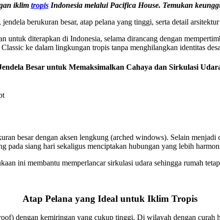
gan iklim
tropis
Indonesia melalui Pacifica House. Temukan keung
endela berukuran besar, atap pelana yang tinggi, serta detail arsitekt
van untuk diterapkan di Indonesia, selama dirancang dengan mempertim
Classic ke dalam lingkungan tropis tanpa menghilangkan identitas des
Jendela Besar untuk Memaksimalkan Cahaya dan Sirkulasi Udar
pt
kuran besar dengan aksen lengkung (arched windows). Selain menjadi 
ang pada siang hari sekaligus menciptakan hubungan yang lebih harmon
 bukaan ini membantu memperlancar sirkulasi udara sehingga rumah tetap
Atap Pelana yang Ideal untuk Iklim Tropis
 roof) dengan kemiringan yang cukup tinggi. Di wilayah dengan curah h