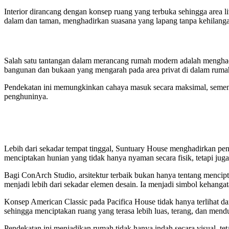
Interior dirancang dengan konsep ruang yang terbuka sehingga area l
dalam dan taman, menghadirkan suasana yang lapang tanpa kehilang
Salah satu tantangan dalam merancang rumah modern adalah menghad
bangunan dan bukaan yang mengarah pada area privat di dalam ruma
Pendekatan ini memungkinkan cahaya masuk secara maksimal, sementara
penghuninya.
Lebih dari sekadar tempat tinggal, Suntuary House menghadirkan pe
menciptakan hunian yang tidak hanya nyaman secara fisik, tetapi ju
Bagi ConArch Studio, arsitektur terbaik bukan hanya tentang menci
menjadi lebih dari sekadar elemen desain. Ia menjadi simbol kehang
Konsep American Classic pada Pacifica House tidak hanya terlihat dar
sehingga menciptakan ruang yang terasa lebih luas, terang, dan mend
Pendekatan ini menjadikan rumah tidak hanya indah secara visual,