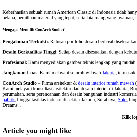
Keberhasilan sebuah rumah American Classic di Indonesia tidak hanya
pelana, pemilihan material yang tepat, serta tata ruang yang nyaman,
Mengapa Memilih ConArch Studio?
Pengalaman Terbukti
: Ratusan portfolio desain berhasil diselesaik
Desain Berkualitas Tinggi
: Setiap desain disesuaikan dengan kebut
Profesional
: Kami menyediakan gambar teknis lengkap yang mudah
Jangkauan Luas
: Kami melayani seluruh wilayah
Jakarta
, termasuk 
ConArch Studio
– Firma arsitektur &
desain interior
rumah mewah
(
Kami melayani konsultasi arsitektur dan desain interior di Jakarta,
perumahan, serta perencanaan dan desain bangunan industri komersial
pabrik
, hingga fasilitas industri di sekitar Jakarta, Surabaya,
Solo
, hin
Dreams”.
Klik lo
Article you might like