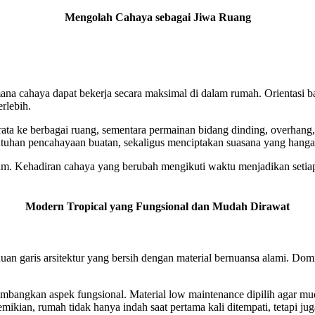
Mengolah Cahaya sebagai Jiwa Ruang
a cahaya dapat bekerja secara maksimal di dalam rumah. Orientasi ba
rlebih.
a ke berbagai ruang, sementara permainan bidang dinding, overhang, d
utuhan pencahayaan buatan, sekaligus menciptakan suasana yang hang
m. Kehadiran cahaya yang berubah mengikuti waktu menjadikan setiap
Modern Tropical yang Fungsional dan Mudah Dirawat
uan garis arsitektur yang bersih dengan material bernuansa alami. Dom
mbangkan aspek fungsional. Material low maintenance dipilih agar muda
kian, rumah tidak hanya indah saat pertama kali ditempati, tetapi juga