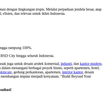
asi dengan lingkungan tropis. Melalui perpaduan jendela besar, atap
 efisien, dan relevan untuk iklim Indonesia.
hingga rampung 100%.
, BSD City hingga seluruh Indonesia.
masuk juga untuk desain arsitek komersial,
industri
, dan
kantor modern
.
 dalam menangani berbagai proyek bisnis, seperti apartemen, hotel,
skincare
, gedung perkantoran, apartemen,
interior kantor
, desain
lah membangun impian menjadi kenyataan. “Build Beyond Your
sultasi!