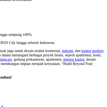
hingga rampung 100%.
, BSD City hingga seluruh Indonesia.
masuk juga untuk desain arsitek komersial,
industri
, dan
kantor modern
.
 dalam menangani berbagai proyek bisnis, seperti apartemen, hotel,
skincare
, gedung perkantoran, apartemen,
interior kantor
, desain
lah membangun impian menjadi kenyataan. “Build Beyond Your
sultasi!