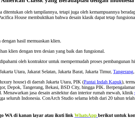
American Classic yang Beradaptasi dengan Indonesia
 ditentukan oleh tampilannya, tetapi juga oleh kemampuannya beradapt
 Pacifica House membuktikan bahwa desain klasik dapat tetap fungsional,
an dengan hasil memuaskan klien.
uhan klien dengan tren desian yang baik dan fungsional.
 dipahami oleh kontraktor untuk mempermudah proses pembangunan 
Jakarta Utara, Jakarat Selatan, Jakarta Barat, Jakarta Timur,
Tangerang
luxury house) di daerah Jakarta Utara, PIK (
Pantai Indah Kapuk
), ter
 Bogor, Depok, Tangerang, Bekasi, BSD City, hingga PIK. Berpengalaman
. Menawarkan jasa desain arsitektur dan interior rumah mewah, klinik
gga seluruh Indonesia. ConArch Studio selama lebih dari 20 tahun te
go WA di kanan layar atau ikuti link
WhatsApp
berikut untuk kon