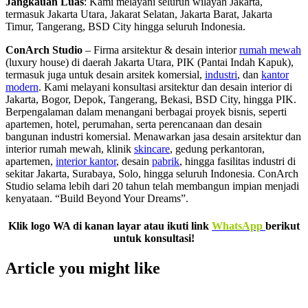
Jangkauan Luas
: Kami melayani seluruh wilayah Jakarta,
termasuk Jakarta Utara, Jakarat Selatan, Jakarta Barat, Jakarta
Timur, Tangerang, BSD City hingga seluruh Indonesia.
ConArch Studio
– Firma arsitektur & desain interior
rumah mewah
(luxury house) di daerah Jakarta Utara, PIK (Pantai Indah Kapuk),
termasuk juga untuk desain arsitek komersial,
industri
, dan
kantor
modern
. Kami melayani konsultasi arsitektur dan desain interior di
Jakarta, Bogor, Depok, Tangerang, Bekasi, BSD City, hingga PIK.
Berpengalaman dalam menangani berbagai proyek bisnis, seperti
apartemen, hotel, perumahan, serta perencanaan dan desain
bangunan industri komersial. Menawarkan jasa desain arsitektur dan
interior rumah mewah, klinik
skincare
, gedung perkantoran,
apartemen,
interior kantor
, desain
pabrik
, hingga fasilitas industri di
sekitar Jakarta, Surabaya, Solo, hingga seluruh Indonesia. ConArch
Studio selama lebih dari 20 tahun telah membangun impian menjadi
kenyataan. “Build Beyond Your Dreams”.
Klik logo WA di kanan layar atau ikuti link
WhatsApp
berikut
untuk konsultasi!
Article you might like