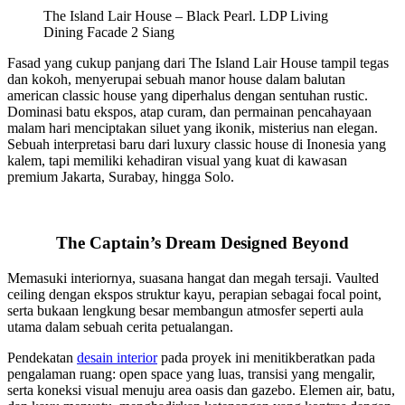
The Island Lair House – Black Pearl. LDP Living
Dining Facade 2 Siang
Fasad yang cukup panjang dari The Island Lair House tampil tegas
dan kokoh, menyerupai sebuah manor house dalam balutan
american classic house yang diperhalus dengan sentuhan rustic.
Dominasi batu ekspos, atap curam, dan permainan pencahayaan
malam hari menciptakan siluet yang ikonik, misterius nan elegan.
Sebuah interpretasi baru dari luxury classic house di Inonesia yang
kalem, tapi memiliki kehadiran visual yang kuat di kawasan
premium Jakarta, Surabay, hingga Solo.
The Captain’s Dream Designed Beyond
Memasuki interiornya, suasana hangat dan megah tersaji. Vaulted
ceiling dengan ekspos struktur kayu, perapian sebagai focal point,
serta bukaan lengkung besar membangun atmosfer seperti aula
utama dalam sebuah cerita petualangan.
Pendekatan
desain interior
pada proyek ini menitikberatkan pada
pengalaman ruang: open space yang luas, transisi yang mengalir,
serta koneksi visual menuju area oasis dan gazebo. Elemen air, batu,