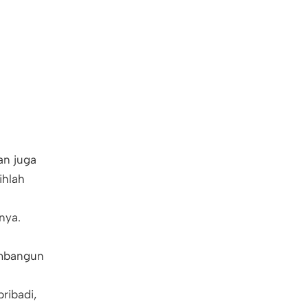
an juga
ihlah
nya.
embangun
ribadi,