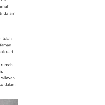
rumah
di dalam
n telah
 Taman
ak dari
m rumah
n.
 wilayah
ke dalam