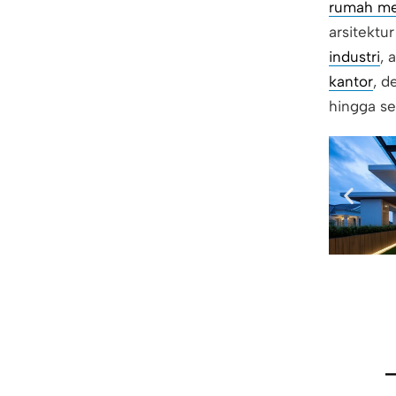
rumah m
arsitektu
industri
, 
kantor
, d
hingga se