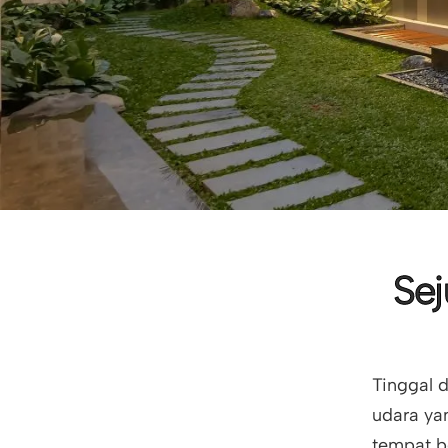
Se
Tinggal d
udara ya
tempat b