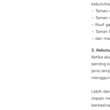
kebutuha
– Taman 
– Taman 
– Roof g
– Taman 
– dan mas
3.
Kebutu
Ketika a
penting k
jenis la
menggunak
Lebih da
impian m
berkesina