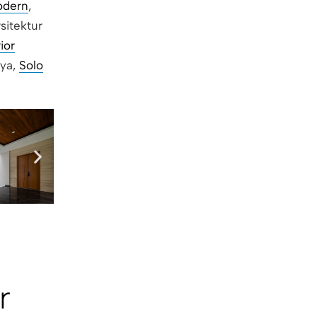
dern
,
sitektur
ior
aya,
Solo
r