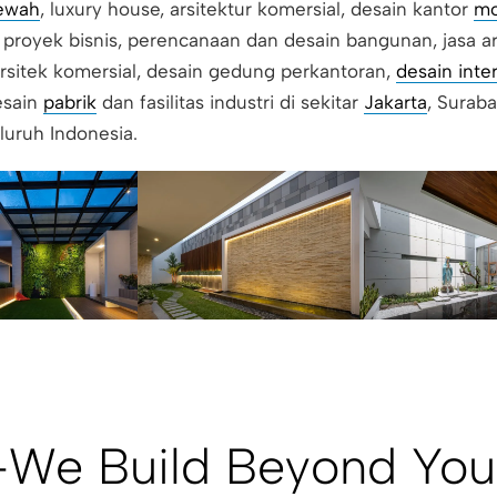
ewah
, luxury house, arsitektur komersial, desain kantor
mo
r proyek bisnis, perencanaan dan desain bangunan, jasa ar
arsitek komersial, desain gedung perkantoran,
desain inter
esain
pabrik
dan fasilitas industri di sekitar
Jakarta
, Surab
luruh Indonesia.
-We Build Beyond You