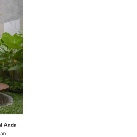
al Anda
gan