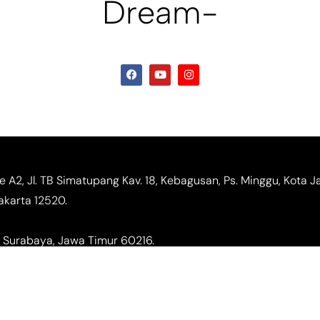
Dream-
te A2, Jl. TB Simatupang Kav. 18, Kebagusan, Ps. Minggu, Kota J
akarta 12520.
 Surabaya, Jawa Timur 60216.
ngo, Kec. Jebres, Kota Surakarta, Jawa Tengah 57127.
m