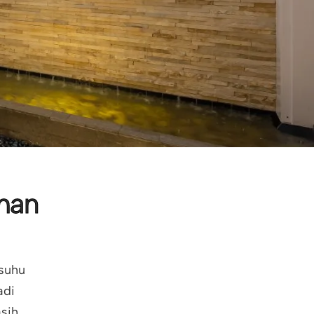
man
 suhu
adi
asih