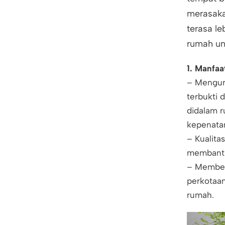
merasaka
terasa l
rumah un
1. Manfa
– Mengura
terbukti 
didalam r
kepenatan
– Kualita
membantu
– Memberi
perkotaa
rumah.