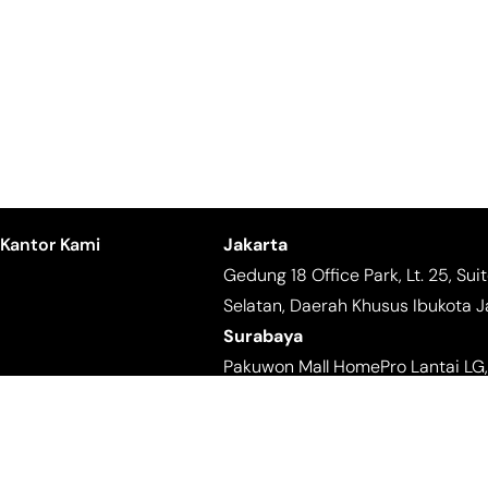
Kantor Kami
Jakarta
Gedung 18 Office Park, Lt. 25, Sui
Selatan, Daerah Khusus Ibukota J
Surabaya
Pakuwon Mall HomePro Lantai LG,
Solo
Jl. Agung No.08, Debegan, Mojoso
Email:
digital.conarch@gmail.co