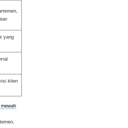
artemen,
atan
ek yang
rial
si klien
 mewah
rtemen,