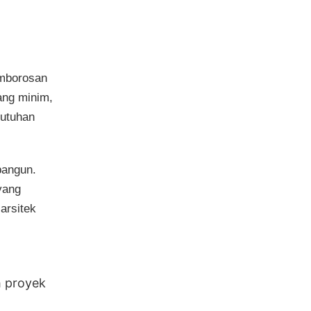
emborosan
ang minim,
butuhan
bangun.
yang
arsitek
h proyek