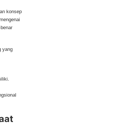
dan konsep
s mengenai
-benar
g yang
liki.
ngsional
aat