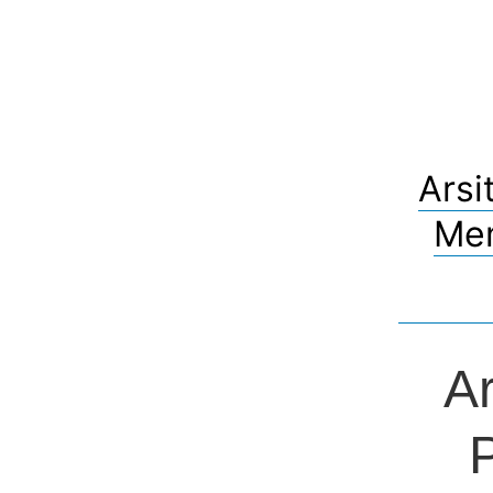
Arsi
Mem
Ar