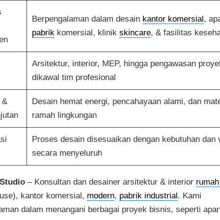
s
Berpengalaman dalam desain
kantor komersial
, ap
pabrik
komersial, klinik
skincare
, & fasilitas keseh
en
Arsitektur, interior, MEP, hingga pengawasan proy
dikawal tim profesional
i &
Desain hemat energi, pencahayaan alami, dan mate
jutan
ramah lingkungan
si
Proses desain disesuaikan dengan kebutuhan dan vi
secara menyeluruh
Studio
– Konsultan dan desainer arsitektur & interior
rumah
ouse), kantor komersial,
modern
,
pabrik industrial
. Kami
aman dalam menangani berbagai proyek bisnis, seperti apa