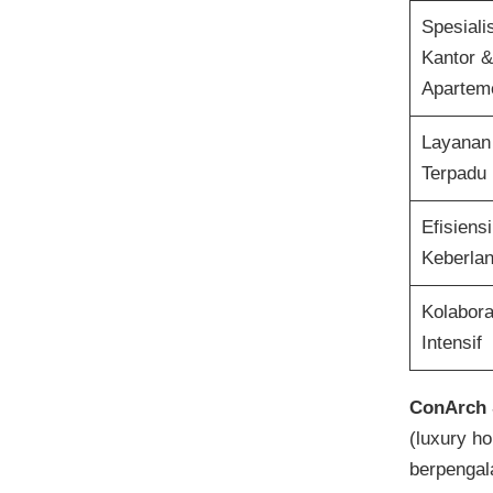
Spesiali
Kantor &
Apartem
Layanan
Terpadu
Efisiens
Keberlan
Kolabora
Intensif
ConArch 
(luxury h
berpengal