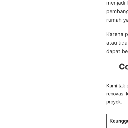
menjadi 
pembangu
rumah ya
Karena p
atau tid
dapat be
Co
Kami tak
renovasi k
proyek.
Keungg