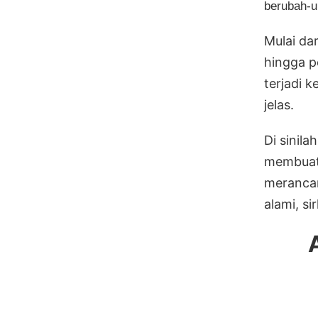
berubah-u
Mulai da
hingga pe
terjadi 
jelas.
Di sinila
membua
merancan
alami, s