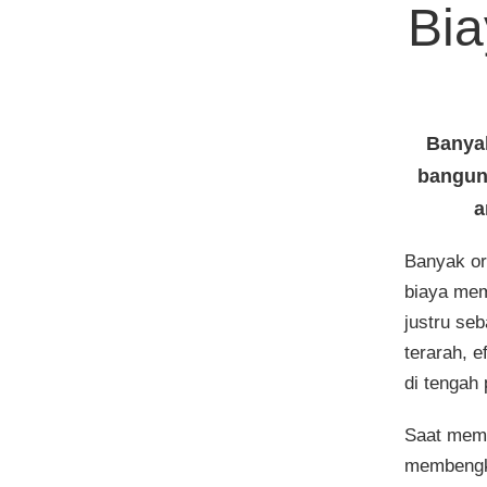
Bi
Banya
bangun
a
Banyak or
biaya mem
justru se
terarah, 
di tengah 
Saat memb
membengka