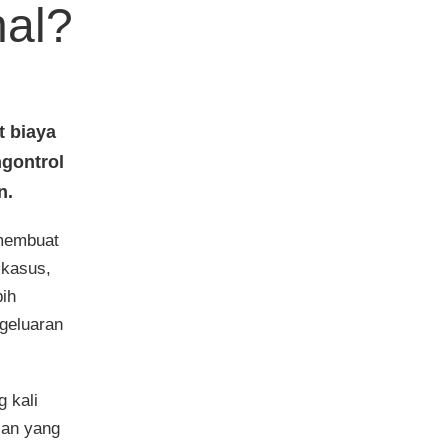
al?
 biaya
gontrol
n.
 membuat
 kasus,
bih
geluaran
 kali
san yang