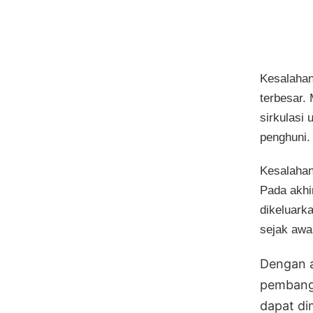
Kesalahan
terbesar.
sirkulasi 
penghuni.
Kesalahan 
Pada akhi
dikeluark
sejak awa
Dengan a
pembangu
dapat di