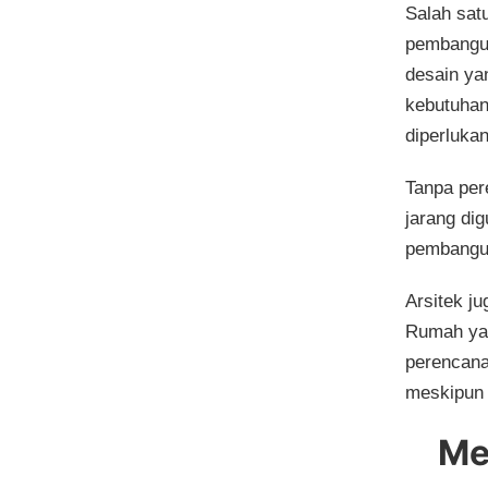
Salah sat
pembangun
desain ya
kebutuhan
diperlukan
Tanpa per
jarang di
pembangun
Arsitek j
Rumah yan
perencana
meskipun 
Me