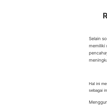
R
Selain s
memiliki 
pencahay
meningka
Hal ini me
sebagai i
Mengguna