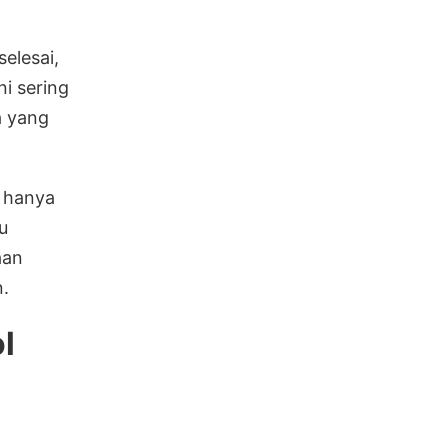
elesai,
ni sering
a yang
k hanya
u
aan
n.
l