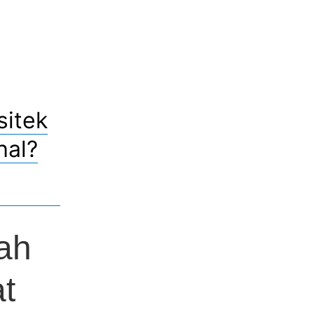
sitek
hal?
kah
t