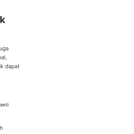
ek
juga
al,
ik dapat
erti
ah