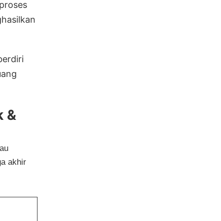
 proses
ghasilkan
erdiri
uang
k &
tau
a akhir