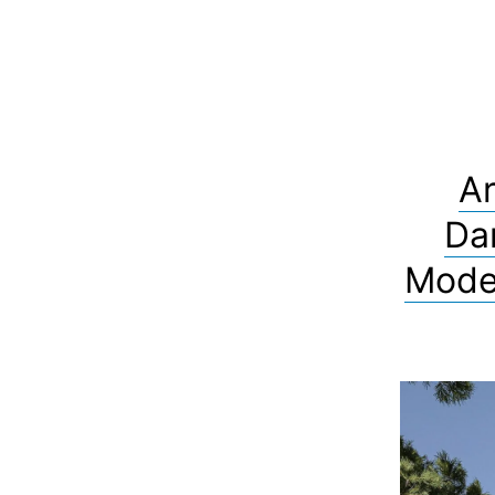
Ar
Da
Moder