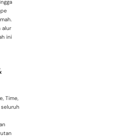
ingga
ape
umah.
 alur
h ini
&
, Time,
 seluruh
dan
rutan