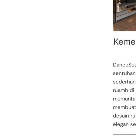
Keme
DanceSca
sentuhan 
sederhan
ruamh di
memanfaat
membuatny
desain r
elegan se