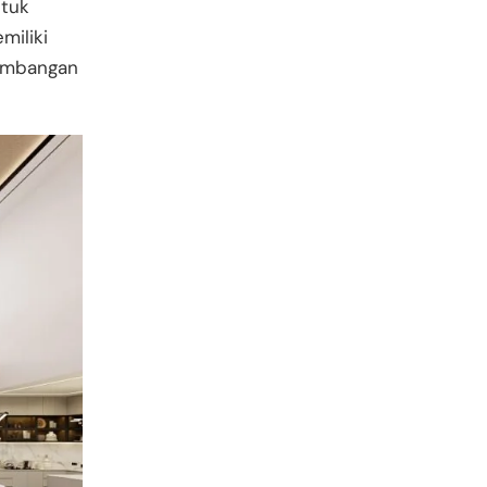
ntuk
miliki
imbangan