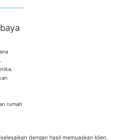
abaya
mana
.
tika.
ikan
i
kan rumah
 diselesaikan dengan hasil memuaskan klien.