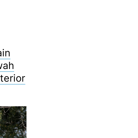
ain
wah
terior