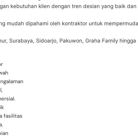
ngan kebutuhan klien dengan tren desian yang baik dan
ang mudah dipahami oleh kontraktor untuk mempermud
mur, Surabaya, Sidoarjo, Pakuwon, Graha Family hingga
or
ewah
engalaman
,
rsial.
ik
a fasilitas
a.
pian