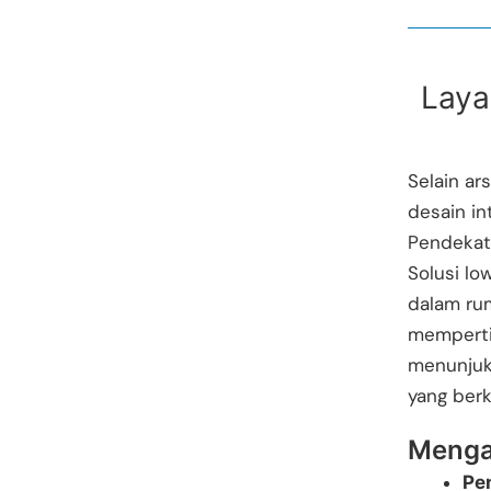
Laya
Selain a
desain i
Pendekata
Solusi lo
dalam rum
mempert
menunjuk
yang berk
Menga
Pe