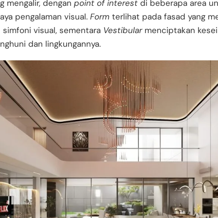
g mengalir, dengan
point of interest
di beberapa area u
ya pengalaman visual.
Form
terlihat pada fasad yang me
 simfoni visual, sementara
Vestibular
menciptakan kese
nghuni dan lingkungannya.