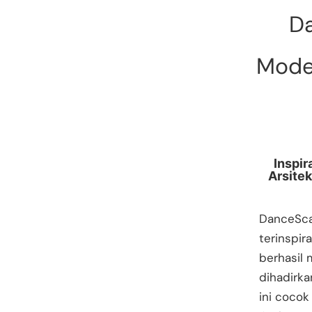
D
Moder
Inspir
Arsitek
DanceSca
terinspir
berhasil 
dihadirka
ini cocok