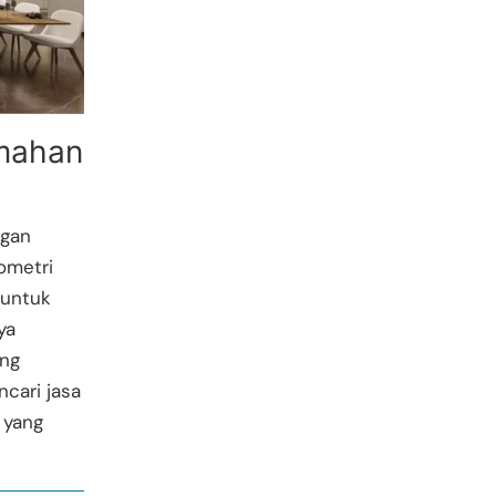
mahan
gan
ometri
 untuk
ya
ang
cari jasa
 yang