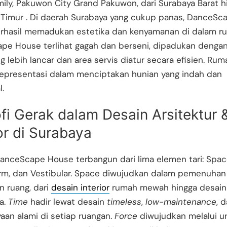
ily, Pakuwon City Grand Pakuwon, dari Surabaya Barat h
 Timur
. Di daerah Surabaya yang cukup panas, DanceSc
rhasil memadukan estetika dan kenyamanan di dalam r
pe House terlihat gagah dan berseni, dipadukan dengan
g lebih lancar dan area servis diatur secara efisien. Ruma
representasi dalam menciptakan hunian yang indah dan
l.
ofi Gerak dalam Desain Arsitektur 
ior di Surabaya
anceScape House terbangun dari lima elemen tari: Space
orm, dan Vestibular. Space diwujudkan dalam pemenuhan
 ruang, dari
desain interior
rumah mewah hingga desain
ya.
Time
hadir lewat desain
timeless
,
low-maintenance
, 
an alami di setiap ruangan.
Force
diwujudkan melalui u