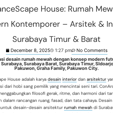
anceScape House: Rumah Mew
n Kontemporer – Arsitek & In
Surabaya Timur & Barat
December 8, 2025
No Comments
1:27 pm
asi desain rumah mewah dengan konsep modern futu
 Surabaya, Surabaya Barat, Surabaya Timur, SIdoarj
Pakuwon, Graha Family, Pakuwon City.
pe House adalah karya
desain
interior
dan
arsitektur
ya
asi dari hobi sang pemilik yang mencintai seni tari. ConA
menggabungkan filosofi gerak, ritme, dan harmoni dari tar
n dalam rancangan ruang, fasad, dan tata cahaya. Desain
 untuk desain-desain arsitektur
rumah mewah
di Surabay