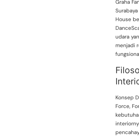
Graha Fam
Surabaya
House be
DanceSca
udara yan
menjadi 
fungsiona
Filos
Inter
Konsep D
Force, F
kebutuhan
interiorn
pencahaya