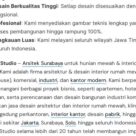
ain Berkualitas Tinggi
: Setiap desain disesuaikan de
gsional.
ofesional
: Kami menyediakan gambar teknis lengkap y
oses pembangunan hingga rampung 100%.
ngkauan Luas
: Kami melayani seluruh wilayah Jawa Ti
uruh Indonesia.
 Studio
–
Arsitek Surabaya
untuk hunian mewah & interi
 Kami adalah firma arsitektur & desain interior rumah m
ouse), komersial,
industri
, dan
kantor modern
. Kami berp
angani berbagai proyek bisnis, seperti apartemen, hotel
, serta perencanaan dan desain bangunan industri kome
n jasa desain arsitektur dan interior rumah mewah, klin
 gedung perkantoran,
interior kantor
, desain
pabrik
, hingg
di sekitar
Jakarta
, Surabaya,
Solo
, hingga seluruh Indonesi
Studio selama lebih dari 20 tahun telah membangun im