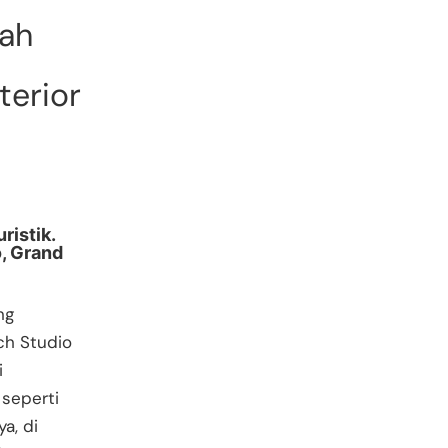
ah
terior
ristik.
o, Grand
ng
rch Studio
i
 seperti
a, di