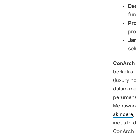
Des
fun
Pr
pr
Ja
sel
ConArch
berkelas.
(luxury h
dalam men
perumahan
Menawarka
skincare
,
industri 
ConArch 