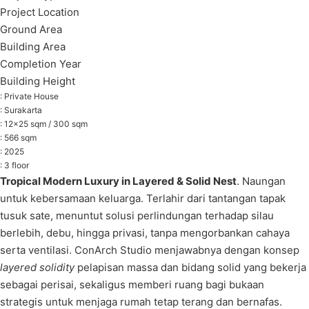
P
roject Location
Ground Area
Building Area
Completion Year
Building Height
: Private House
: Surakarta
: 12×25 sqm / 300 sqm
: 566 sqm
: 2025
: 3 floor
Tropical Modern Luxury in Layered & Solid Nest
. Naungan
untuk kebersamaan keluarga. Terlahir dari tantangan tapak
tusuk sate, menuntut solusi perlindungan terhadap silau
berlebih, debu, hingga privasi, tanpa mengorbankan cahaya
serta ventilasi.
ConArch Studio menjawabnya dengan konsep
layered solidity
pelapisan massa dan bidang solid yang bekerja
sebagai perisai, sekaligus memberi ruang bagi bukaan
strategis untuk menjaga rumah tetap terang dan bernafas.