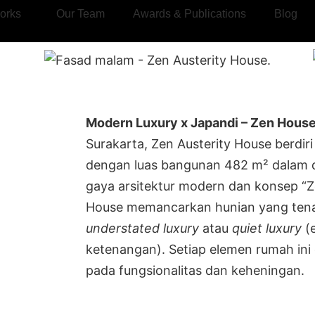
orks
Our Team
Awards & Publications
Blog
Modern Luxury x Japandi – Zen Hous
Surakarta, Zen Austerity House berdiri
dengan luas bangunan 482 m² dalam d
gaya arsitektur modern dan konsep “Ze
House memancarkan hunian yang tena
understated luxury
atau
quiet luxury
(
ketenangan). Setiap elemen rumah ini
pada fungsionalitas dan keheningan.