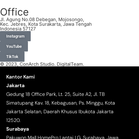
Office
Jl. Agung No.08 Debegan, Mojosongo,
Kec. Jebres, Kota Surakarta, Jawa Tengah
Indonesia 57127
Instagram
YouTube
TikTok
© 2023, ConArch Studio. DigitalTeam.
Kantor Kami
Jakarta
Gedung 18 Office Park, Lt. 25, Suite A2, Jl. TB
Simatupang Kav. 18, Kebagusan, Ps. Minggu, Kota
Jakarta Selatan, Daerah Khusus Ibukota Jakarta
12520.
Surabaya
Pakuwon Mall HomePro Lantai LG, Surabaya, Jawa