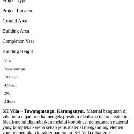
Project Type
P
roject Location
Ground Area
Building Area
Completion Year
Building Height
: Villa
: Tawangmangu
: 1000 sqm
: 420 sqm
: 2018
: 2 floors
SH Villa – Tawangmangu, Karanganyar.
Material bangunan di
villa ini menjadi media mengekspresikan idealisme dalam arsitektur.
Idealisme ini digambarkan melalui kombinasi penggunaan material
yang kompleks karena setiap jenis material mengandung elemen
yang menentukan karakter bangunan. SH Villa dibangun