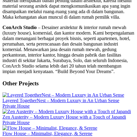
Material merupakan bahan penting dalam arsitektur, karena melalui
material seorang arsitek dapat mengkomunikasikan apa yang ingin
disampaikan melalui ruang-ruang yang ada di dalam bangunan.
Maka kehangatan akan muncul di dalam rumah pemilik villa.
ConArch Studio
– Desainer arsitektur & interior rumah mewah
(luxury house), komersial, dan kantor modern. Kami berpengalaman
dalam menangani berbagai proyek bisnis, seperti apartemen, hotel,
perumahan, serta perencanaan dan desain bangunan industri
komersial. Menawarkan jasa desain rumah mewah, gedung
perkantoran, interior kantor, hingga desain pabrik dan fasilitas
industri di sekitar Jakarta, Surabaya, Solo, dan seluruh Indonesia,
ConArch Studio selama lebih dari 20 tahun telah membangun
impian menjadi kenyataan. “Build Beyond Your Dreams”.
Other Projects
Layered TogetherNest – Modern Luxury in An Urban Sense
Private House
Zen Austerity – Modern Luxury House with a Touch of Japandi
Private House
Flow House – Minimalist, Elegance, & Serene