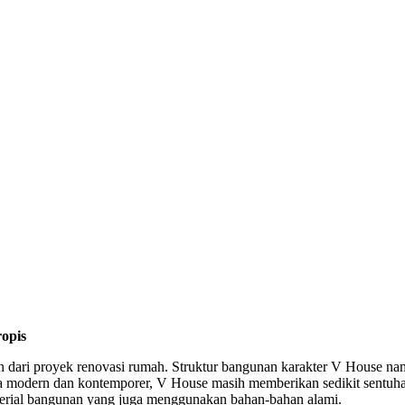
opis
n dari proyek renovasi rumah. Struktur bangunan karakter V House na
dern dan kontemporer, V House masih memberikan sedikit sentuhan su
aterial bangunan yang juga menggunakan bahan-bahan alami.