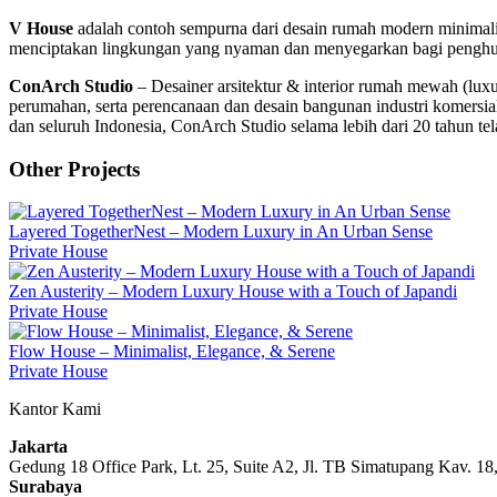
V House
adalah contoh sempurna dari desain rumah modern minimalis 
menciptakan lingkungan yang nyaman dan menyegarkan bagi penghuniny
ConArch Studio
– Desainer arsitektur & interior rumah mewah (lux
perumahan, serta perencanaan dan desain bangunan industri komersial. 
dan seluruh Indonesia, ConArch Studio selama lebih dari 20 tahun 
Other Projects
Layered TogetherNest – Modern Luxury in An Urban Sense
Private House
Zen Austerity – Modern Luxury House with a Touch of Japandi
Private House
Flow House – Minimalist, Elegance, & Serene
Private House
Kantor Kami
Jakarta
Gedung 18 Office Park, Lt. 25, Suite A2, Jl. TB Simatupang Kav. 18
Surabaya