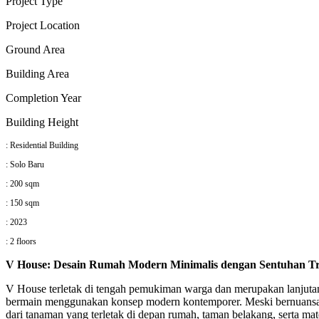
Project Type
P
roject Location
Ground Area
Building Area
Completion Year
Building Height
: Residential Building
: Solo Baru
: 200 sqm
: 150 sqm
: 2023
: 2 floors
V House: Desain Rumah Modern Minimalis dengan Sentuhan Tr
V House terletak di tengah pemukiman warga dan merupakan lanjuta
bermain menggunakan konsep modern kontemporer. Meski bernuansa mo
dari tanaman yang terletak di depan rumah, taman belakang, serta m