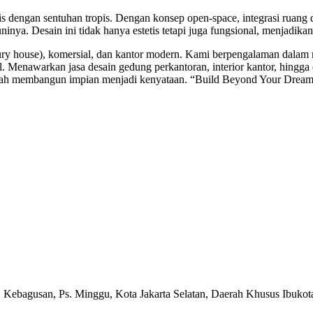
dengan sentuhan tropis. Dengan konsep open-space, integrasi ruang da
a. Desain ini tidak hanya estetis tetapi juga fungsional, menjadika
ury house), komersial, dan kantor modern. Kami berpengalaman dalam me
Menawarkan jasa desain gedung perkantoran, interior kantor, hingga desa
telah membangun impian menjadi kenyataan. “Build Beyond Your Dream
, Kebagusan, Ps. Minggu, Kota Jakarta Selatan, Daerah Khusus Ibukot